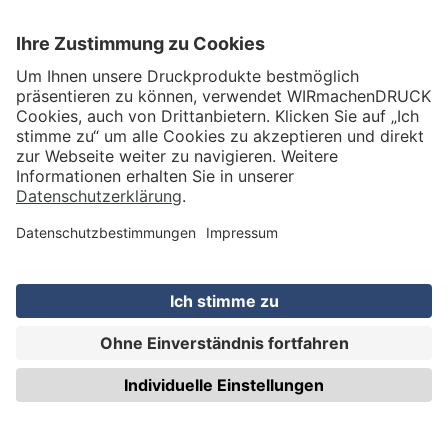
VERSAND
WIRmachenDRUCK GmbH
Illerstraße 15
71522 Backnang
Tel.: +49 (0) 711 995 982 - 20
Fax: +49 (0) 711 995 982 - 21