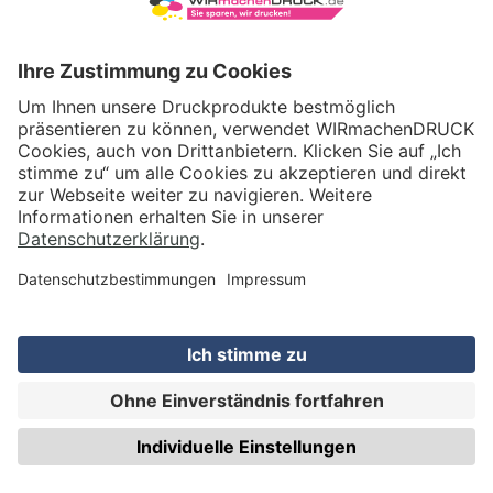
Illerstraße 15
71522 Backnang
Tel.: +49 (0) 711 995 982 - 20
Fax: +49 (0) 711 995 982 - 21
SOCIAL MEDIA
ZERTIFIZIERUNGEN