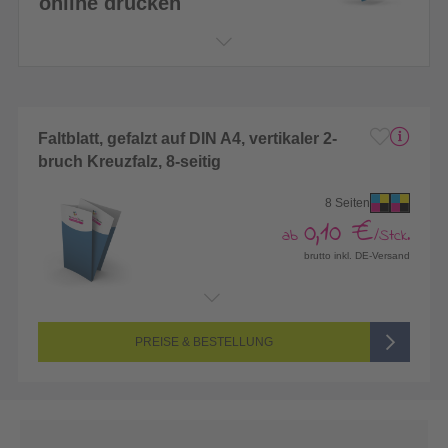
online drucken
Faltblatt, gefalzt auf DIN A4, vertikaler 2-
bruch Kreuzfalz, 8-seitig
8 Seiten
0,10 €
ab
/Stck.
brutto inkl. DE-Versand
Endformat:
420 x 594 mm (DIN A2)
Seitenanzahl:
8-seitig (Vorderseite und Rückseite bedruckt)
Farbigkeit:
4/4-farbig CMYK (vollfarbig bedruckt)
PREISE & BESTELLUNG