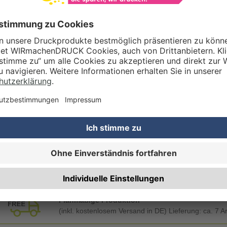
Gestaltungsservice
Unser Kreativteam gestaltet Druckdaten, Logos etc. nach Ihren Wünsc
TZOPTIONEN
Qualitätskontrolle (von Experten empf.)
Rechnung zusätzlich per Post
RTERMIN
Planmäßige Produktion
(inkl. kostenlosem Versand in DE) Lieferung:
ca. 7 A