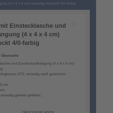
ng (4 x 4 x 4 cm) einseitig bedruckt 4/0-farbig
 mit Einstecklasche und
ngung (4 x 4 x 4 cm)
uckt 4/0-farbig
r Übersicht:
klasche und Eurolochaufhängung (4 x 4 x 4 cm)
ig
lingkarton GT2, einseitig weiß gestrichen
30 cm
 cm
 einseitig geklebt geliefert...
DRUCKVORLAGEN