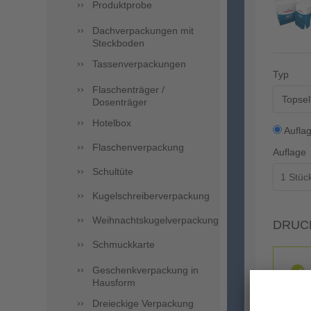
Produktprobe
Dachverpackungen mit
Steckboden
Tassenverpackungen
Typ
Flaschenträger /
Topsel
Dosenträger
Hotelbox
Aufla
Flaschenverpackung
Auflage
Schultüte
Kugelschreiberverpackung
Weihnachtskugelverpackung
DRUC
Schmuckkarte
Geschenkverpackung in
Hausform
Dreieckige Verpackung