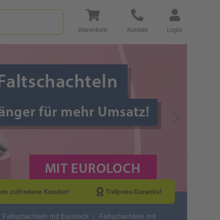
Warenkorb
Kontakt
Login
Go to Next Sli
nen zufriedene Kunden!
Tiefpreis-Garantie!
Faltschachteln mit Euroloch
Faltschachteln mit