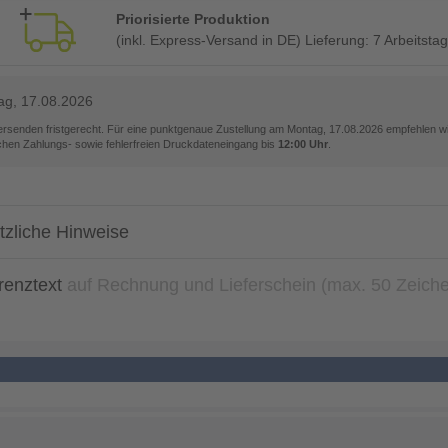
Priorisierte Produktion
(inkl. Express-Versand in DE) Lieferung:
7 Arbeitsta
ag, 17.08.2026
versenden fristgerecht. Für eine punktgenaue Zustellung am
Montag, 17.08.2026
empfehlen wir
ichen Zahlungs- sowie fehlerfreien Druckdateneingang bis
12:00 Uhr
.
tzliche Hinweise
renztext
auf Rechnung und Lieferschein (max. 50 Zeich