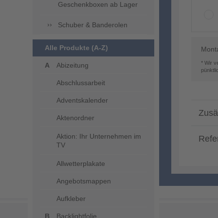
Geschenkboxen ab Lager
Schuber & Banderolen
Alle Produkte (A-Z)
Mont
* Wir 
Abizeitung
pünktl
Abschlussarbeit
Adventskalender
Zusä
Aktenordner
Aktion: Ihr Unternehmen im
Refe
TV
Allwetterplakate
Angebotsmappen
Aufkleber
Backlightfolie