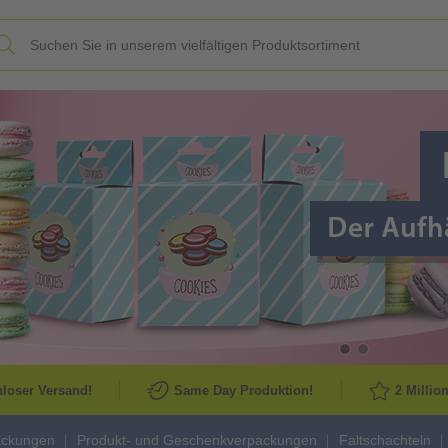
Slide
loser Versand!
Same Day Produktion!
2 Millio
ackungen
Produkt- und Geschenkverpackungen
Faltschachteln