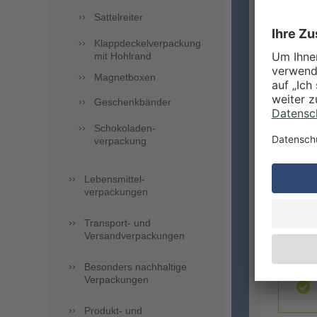
Sattelreiter
Klappdeckelverpackung
mit Hohlrand
ZUSA
Magnetboxen
Geschenkbänder
Schokoladen-
verpackung
Lebensmittel-
verpackungen
Transport- und
Versandverpackungen
LIEFE
Besonders nachhaltige
Verpackungen
Produkt- und