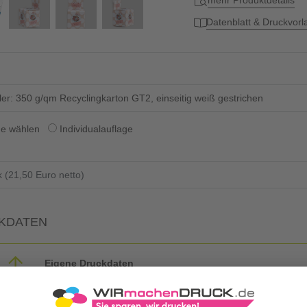
mehr Produktdetails
Datenblatt & Druckvor
ler: 350 g/qm Recyclingkarton GT2, einseitig weiß gestrichen
ge wählen
Individualauflage
KDATEN
Eigene Druckdaten
Laden Sie im Warenkorb oder nach Abschluss der Bestellung Ihre eig