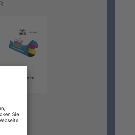
R
Außen + Innen
5/4-farbig
bedruckt