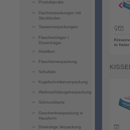
Produktprobe
Dachverpackungen mit
Steckboden
Tassenverpackungen
Flaschenträger /
Kissen
Dosenträger
in freie
Hotelbox
Flaschenverpackung
KISSE
Schultüte
Kugelschreiberverpackung
Weihnachtskugelverpackung
Schmuckkarte
Geschenkverpackung in
Hausform
Dreieckige Verpackung