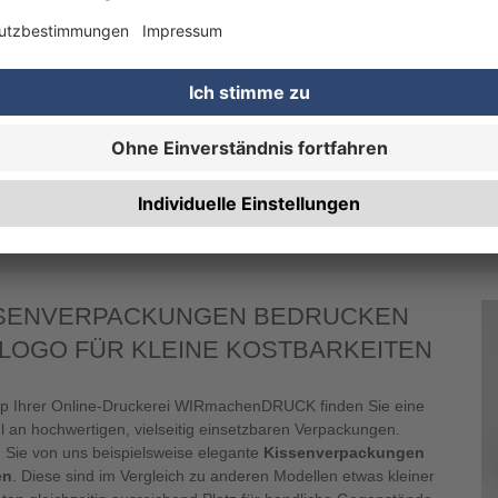
verpackung
el
SENVERPACKUNGEN BEDRUCKEN
 LOGO FÜR KLEINE KOSTBARKEITEN
p Ihrer Online-Druckerei WIRmachenDRUCK finden Sie eine
l an hochwertigen, vielseitig einsetzbaren Verpackungen.
 Sie von uns beispielsweise elegante
Kissenverpackungen
en
. Diese sind im Vergleich zu anderen Modellen etwas kleiner