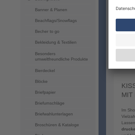
Banner & Planen
Beachflags/Snowflags
Becher to go
Bekleidung & Textilien
Kissen
mit Büg
Besonders
umweltfreundliche Produkte
Bierdeckel
Blöcke
KIS
Briefpapier
MIT
Briefumschläge
Im Sho
Briefwahlunterlagen
Vielzah
Lassen
Broschüren & Kataloge
druck