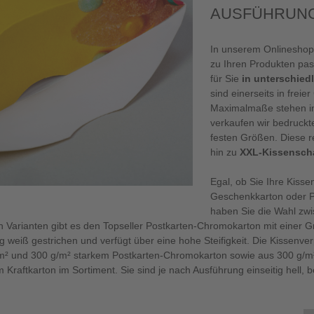
AUSFÜHRUN
In unserem Onlineshop
zu Ihren Produkten pa
für Sie
in unterschied
sind einerseits in freie
Maximalmaße stehen in
verkaufen wir bedruckt
festen Größen. Diese re
hin zu
XXL-Kissensch
Egal, ob Sie Ihre Kiss
Geschenkkarton oder P
haben Sie die Wahl zw
n Varianten gibt es den Topseller Postkarten-Chromokarton mit einer G
ig weiß gestrichen und verfügt über eine hohe Steifigkeit. Die Kissenv
m² und 300 g/m² starkem Postkarten-Chromokarton sowie aus 300 g/m
 Kraftkarton im Sortiment. Sie sind je nach Ausführung einseitig hell, 