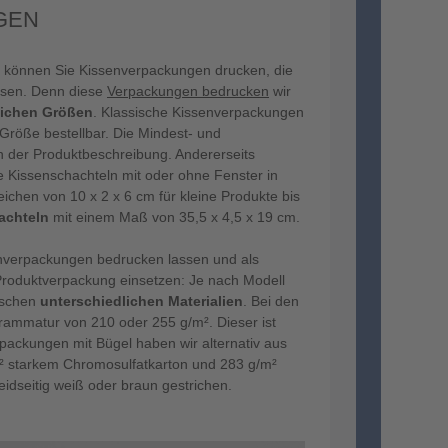
GEN
 können Sie Kissenverpackungen drucken, die
ssen. Denn diese
Verpackungen bedrucken
wir
lichen Größen
. Klassische Kissenverpackungen
r Größe bestellbar. Die Mindest- und
 der Produktbeschreibung. Andererseits
e Kissenschachteln mit oder ohne Fenster in
ichen von 10 x 2 x 6 cm für kleine Produkte bis
achteln
mit einem Maß von 35,5 x 4,5 x 19 cm.
enverpackungen bedrucken lassen und als
roduktverpackung einsetzen: Je nach Modell
ischen
unterschiedlichen Materialien
. Bei den
rammatur von 210 oder 255 g/m². Dieser ist
erpackungen mit Bügel haben wir alternativ aus
² starkem Chromosulfatkarton und 283 g/m²
beidseitig weiß oder braun gestrichen.