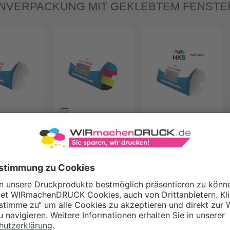
NVERPACKUNG MIT GEKLEBTEM FENSTE
/0-farbig
Außen + Innen
Außen 5/0-farbig
t
4/4-farbig
bedruckt
bedruckt
NVERPACKUNG IN FESTER FORM