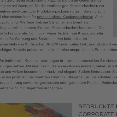
eten gleichzeitig ausreichend Platz für handliche Gegenstände.
iegt es bei Ihnen, ob Sie die erstklassigen Kissenschachteln als
enkverpackung
oder Produktverpackung nutzen. Sie sind zum
el eine schöne Idee für
personalisierte Kundengeschenke
. Auch
packung für Werbeartikel, die Sie auf einem Event als
bag verteilen, können Sie eine Kissenschachtel bedrucken. Ob
te Schreibgeräte, Schmuck, kleine Textilien wie Krawatten oder
kte süße Werbung und Snacks: In den bedruckbaren
schachteln von WIRmachenDRUCK findet vieles Platz und ist stilvoll ve
ichtigen Beuteln präsentiert, sollte für eine ansprechende Produktpräs
ie individuelle Kissenverpackungen drucken, unterscheiden Sie sich 
kungen setzen. Mit ihrer Form, die an ein Kissen erinnert, heben sich
ab und wirken besonders exklusiv und elegant. Zudem hinterlassen Sc
n
einen positiven, nachhaltigen Eindruck. Übrigens: Bei uns erhalten S
rdausführung sowie mit gestanztem oder geklebtem Fenster. Entdeck
verpackung mit Bügel zum Aufhängen.
BEDRUCKTE 
CORPORATE D