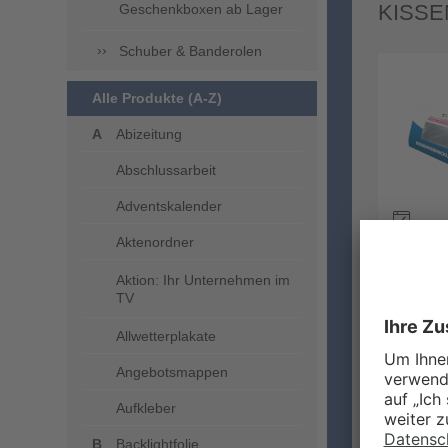
KISSE
Geschenkboxen ab Lager
Schuber & Banderolen
Alle Produkte (A-Z)
Abizeitung
Abschlussarbeit
Adventskalender
Aktenordner
Außen 4
bedruck
Aktion: Ihr Unternehmen im
TV
Allwetterplakate
KISSE
Angebotsmappen
Aufkleber
Backlightfolie