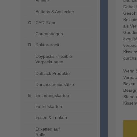
und bi
Bücher
Dabei l
Buttons & Anstecker
Gesch
Beispi
CAD Pläne
als Ver
Goodie
Couponbögen
exquisi
Doktorarbeit
verpac
Kissen
Doypacks - flexible
durchs
Verpackungen
Wenn S
Duftlack Produkte
Verpac
Boxen 
Durchschreibesätze
Desig
Einladungskarten
Standa
Kissen
Eintrittskarten
Essen & Trinken
Etiketten auf
Rolle