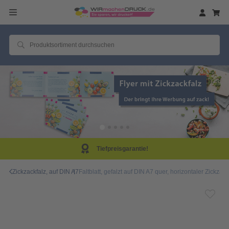
efpreisgarantie!
Sam
Zickzackfalz, auf DIN A7
Faltblatt, gefalzt auf DIN A7 quer, horizontaler Zickzackf