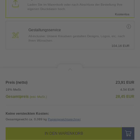
Laden Sie im Warenkorb oder nach Abschluss der Bestellung Ihre
eigenen Druckdaten hoch.
Kostenlos
Gestaltungsservice
All-inclusive: Unsere Kreativen gestalten Designs, Logos, etc. nach
Ihren Wünschen.
104,16
EUR
Preis (netto)
23,91
EUR
19% MwSt.
4,54
EUR
Gesamtpreis
28,45
EUR
(inkl. MwSt.)
Keine versteckten Kosten:
Gesamtgewicht ca. 0,089 kg
Papiergewichtsrechner
IN DEN WARENKORB