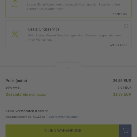
Laden Sie im Warenkorb oder nach Abschluss der Bestellung Ihre
eigenen Druckdaten hoch.
Kostenlos
Gestaltungsservice
All-inclusive: Unsere Kreativen gestalten Designs, Logos, etc. nach
Ihren Wünschen.
124,31
EUR
Preis (netto)
26,55
EUR
19% MwSt.
5,04
EUR
Gesamtpreis
31,59
EUR
(inkl. MwSt.)
Keine versteckten Kosten:
Gesamtgewicht ca. 0,112 kg
Papiergewichtsrechner
IN DEN WARENKORB