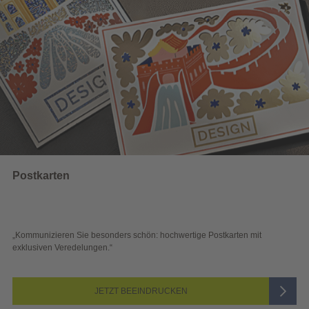
Wahlwerbung
 schön: hochwertige Postkarten mit
„Sichtbar und wirkungsvoll – 
Blick überzeugen.“
 BEEINDRUCKEN
JETZ