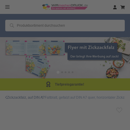
Tiefpreisgarantie!
Zickzackfalz, auf DIN A7
Faltblatt, gefalzt auf DIN A7 quer, horizontaler Zickzack