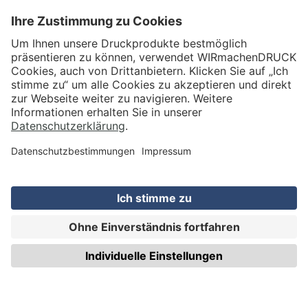
VERSAND
WIRmachenDRUCK GmbH
Illerstraße 15
71522 Backnang
Tel.: +49 (0) 711 995 982 - 20
Fax: +49 (0) 711 995 982 - 21