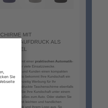
CHIRME MIT
IERTEM AUFDRUCK ALS
RBEMITTEL
schirme, die mit einer
praktischen Automatik-
ignen sich für viele Einsatzzwecke.
eue Kundinnen und Kunden einen kompakten
 Firmenlogo. So bekommt Ihre Kundschaft ein
d macht gleichzeitig Werbung für Ihr
 Firma sind bedruckte Taschenschirme ebenfalls
ung. Begleiten Sie Ihre Kundschaft unter einem
m trockenen Fußes zum Auto. Oder statten Sie
 Außendienst mit leichten und handlichen
uf-Zu-Automatik und Ihrem Logo aus. So