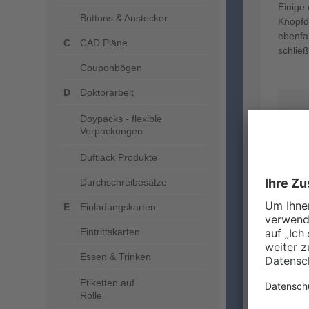
Einige 
Buttons & Anstecker
Knopfd
ebenfa
CAD Pläne
schlie
Couponbögen
Doktorarbeit
Doypacks - flexible
Verpackungen
Duftlack Produkte
Durchschreibesätze
Einladungskarten
Eintrittskarten
Essen & Trinken
Etiketten auf
Rolle