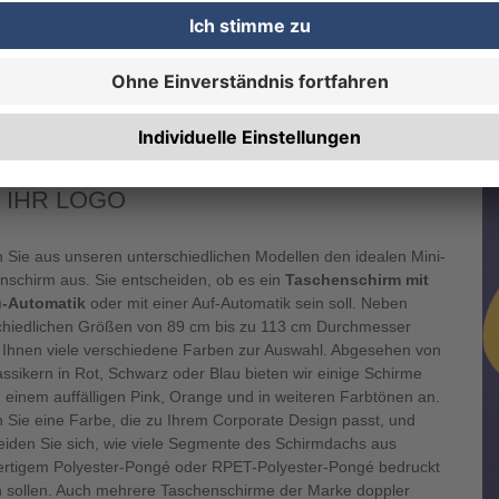
profitiert Ihr Unterneh
Tipp: Bei WIRmachenDRUCK können Sie nicht nur Schirme, sondern au
ersonalisierung bestellen.
DEN SIE DEN PASSENDEN SCHIRM
 IHR LOGO
 Sie aus unseren unterschiedlichen Modellen den idealen Mini-
nschirm aus. Sie entscheiden, ob es ein
Taschenschirm mit
u-Automatik
oder mit einer Auf-Automatik sein soll. Neben
chiedlichen Größen von 89 cm bis zu 113 cm Durchmesser
 Ihnen viele verschiedene Farben zur Auswahl. Abgesehen von
ssikern in Rot, Schwarz oder Blau bieten wir einige Schirme
n einem auffälligen Pink, Orange und in weiteren Farbtönen an.
 Sie eine Farbe, die zu Ihrem Corporate Design passt, und
eiden Sie sich, wie viele Segmente des Schirmdachs aus
rtigem Polyester-Pongé oder RPET-Polyester-Pongé bedruckt
 sollen. Auch mehrere Taschenschirme der Marke doppler