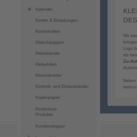
Kalender
KLE
ESI
Karten & Einladungen
Kartenhüllen
Wir be
bringen
Klatschpappen
Logo be
Klebebänder
als be
Zu-Au
Klebefolien
Automa
Klemmbretter
Neben 
Kontroll- und Einlassbänder
bedruc
Kopierpapier
Kostenlose
Produkte
Kundenstopper