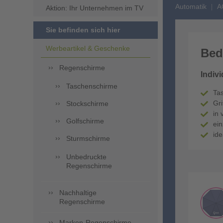
Automatik
A
Aktion: Ihr Unternehmen im TV
Sie befinden sich hier
Werbeartikel & Geschenke
Bed
Regenschirme
Indiv
Taschenschirme
Ta
Gr
Stockschirme
in 
Golfschirme
ei
ide
Sturmschirme
Unbedruckte
Regenschirme
Nachhaltige
Regenschirme
Marken-Regenschirme