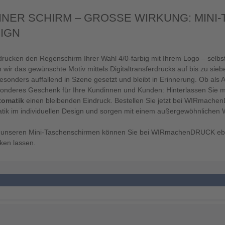
INER SCHIRM – GROSSE WIRKUNG: MINI-T
GN
drucken den Regenschirm Ihrer Wahl 4/0-farbig mit Ihrem Logo – selbstv
 wir das gewünschte Motiv mittels Digitaltransferdrucks auf bis zu si
sonders auffallend in Szene gesetzt und bleibt in Erinnerung. Ob als 
sonderes Geschenk für Ihre Kundinnen und Kunden: Hinterlassen Sie 
tomatik
einen bleibenden Eindruck. Bestellen Sie jetzt bei WIRmache
tik im individuellen Design und sorgen mit einem außergewöhnlichen We
unseren Mini-Taschenschirmen können Sie bei WIRmachenDRUCK ebe
ken lassen.