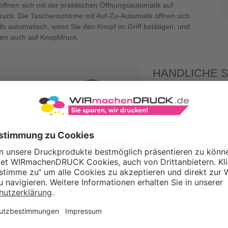
öffnen sich mit der praktischen Öffnungsautomatik auf
ruck. Die Taschenschirme mit Auf-Zu-Automatik öffnen sich
lls automatisch, wenn Sie den Knopf im Griff betätigen, und
ßen auch auf Knopfdruck.
HANDLICHE S
PERSONALIS
IDEALES WE
Die bedruckten Taschen
Funktion
überzeugen, e
Verschenken Sie an tr
Regenschirm mit Ihrem
nützliches Geschenk un
Unternehmen. Für Ihre
eine sinnvolle Ausstatt
bedruckten Regenschir
Ihre Mitarbeitenden im
Taschenschirmen mit A