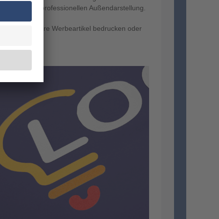
men von einer professionellen Außendarstellung.
ch viele andere Werbeartikel bedrucken oder