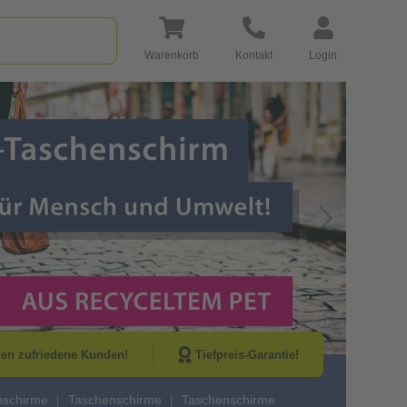
Warenkorb
Kontakt
Login
Go to Next Sli
nen zufriedene Kunden!
Tiefpreis-Garantie!
schirme
Taschenschirme
Taschenschirme