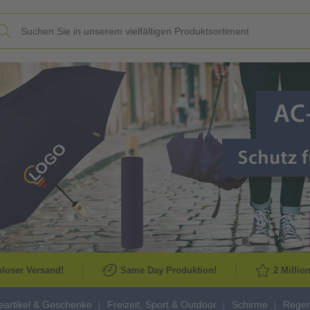
Slide
loser Versand!
Same Day Produktion!
2 Millio
artikel & Geschenke
Freizeit, Sport & Outdoor
Schirme
Regen