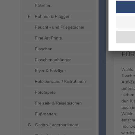
Etiketten
Fahnen & Flaggen
Unser 
ohne P
Feucht - und Pflegetücher
Fine Art Prints
FIN
Flaschen
FÜR
Flaschenanhänger
Wählen
Flyer & Falzflyer
Tasche
Fotoleinwand / Keilrahmen
Auf-Z
unters
Fototapete
stehen
den Kla
Freizeit- & Reisetaschen
auch i
Wählen
Fußmatten
entsch
Gastro-Lagersortiment
hochwe
werden