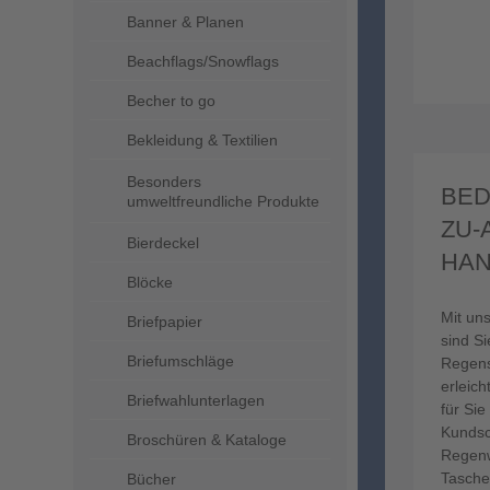
Banner & Planen
Beachflags/Snowflags
Becher to go
Bekleidung & Textilien
Besonders
BED
umweltfreundliche Produkte
ZU-
Bierdeckel
HA
Blöcke
Mit un
Briefpapier
sind S
Briefumschläge
Regens
erleich
Briefwahlunterlagen
für Si
Kundsc
Broschüren & Kataloge
Regenw
Tasche
Bücher