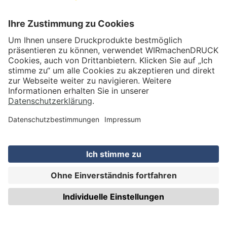
VERSAND
WIRmachenDRUCK GmbH
Illerstraße 15
71522 Backnang