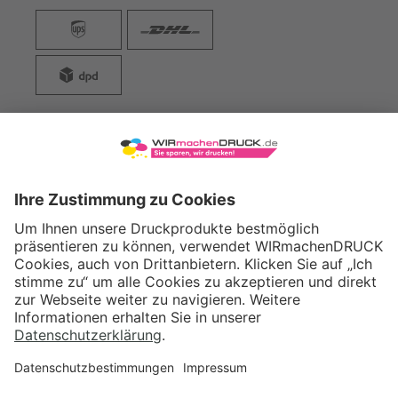
WIRmachenDRUCK GmbH
Illerstraße 15
71522 Backnang
Tel.: +49 (0) 711 995 982 - 20
Fax: +49 (0) 711 995 982 - 21
SOCIAL MEDIA