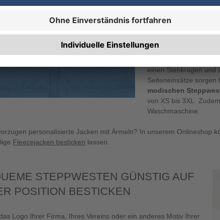
elegant ermöglichen. D
Tragekomfort und best
sehr leichten und ange
vollständig wattiert u
wärmedämmenden Eigens
Outdooraktivitäten ge
einen Stehkragen und a
Seiteneinsätze sorgen 
modischen Steppwest
von XS bis 3XL. Zudem 
Waschmaschine.
vorzugen personalisierte Jacken mit Ärmeln? In unserem Onlineshop 
lige
Fleecejacken besticken
lassen.
UEME STEPPWESTEN GÜNSTIG AUF
ER POSITION BESTICKEN
das Logo Ihrer Firma, Ihres Vereins oder ein anderes Motiv Ihrer