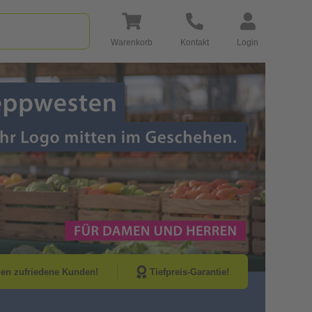
Warenkorb
Kontakt
Login
Go to Next Sli
nen zufriedene Kunden!
Tiefpreis-Garantie!