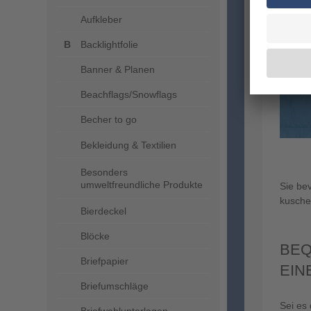
Aufkleber
Backlightfolie
Banner & Planen
Beachflags/Snowflags
Becher to go
Bekleidung & Textilien
Besonders
umweltfreundliche Produkte
Sie be
kusche
Bierdeckel
Blöcke
BEQ
Briefpapier
EIN
Briefumschläge
Sei es 