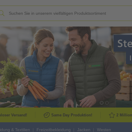
Slide
loser Versand!
Same Day Produktion!
2 Millio
idung & Textilien
Freizeitbekleidung
Jacken
Westen