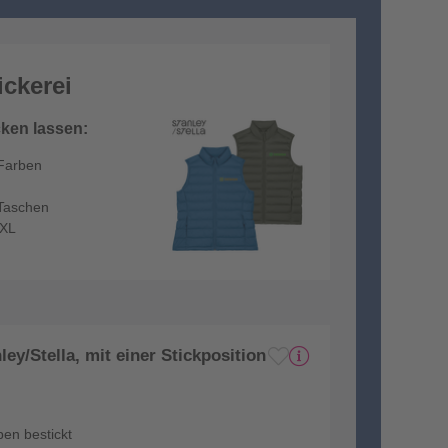
ickerei
cken lassen:
 Farben
 Taschen
3XL
ey/Stella, mit einer Stickposition
ben bestickt