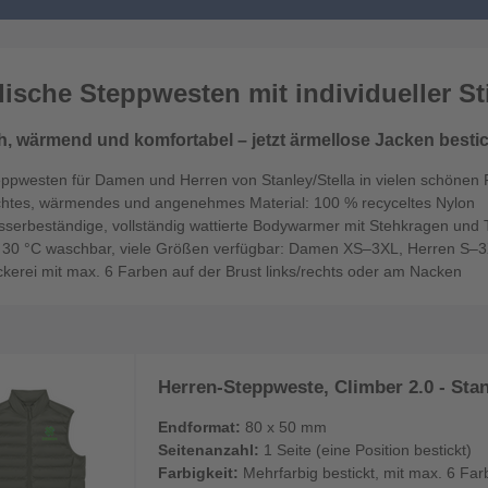
ische Steppwesten mit individueller St
sh, wärmend und komfortabel – jetzt ärmellose Jacken besti
eppwesten für Damen und Herren von Stanley/Stella in vielen schönen
ichtes, wärmendes und angenehmes Material: 100 % recyceltes Nylon
sserbeständige, vollständig wattierte Bodywarmer mit Stehkragen und
s 30 °C waschbar, viele Größen verfügbar: Damen XS–3XL, Herren S–
ckerei mit max. 6 Farben auf der Brust links/rechts oder am Nacken
Herren-Steppweste, Climber 2.0 - Stanl
Endformat:
80 x 50 mm
Seitenanzahl:
1 Seite (eine Position bestickt)
Farbigkeit:
Mehrfarbig bestickt, mit max. 6 Far