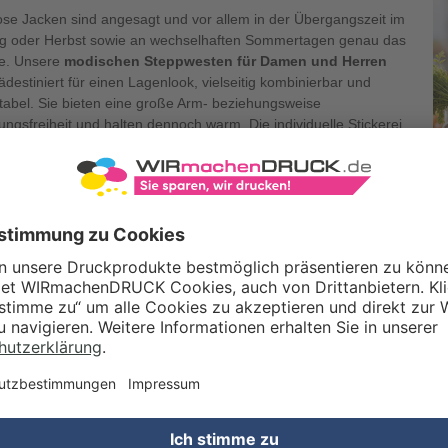
ose Jacken sind angesagt und vor allem in der Übergangszeit im
ng oder Herbst sowie an wechselhaften Sommertagen genau das
ge. Unsere
modischen Steppwesten für Damen und Herren
ädestiniert für einen Lagenlook, vielseitig kombinierbar und
tabel. Sie bieten eine große Arm- beziehungsweise
ngsfreiheit und halten dennoch warm. Die individuelle Stickerei
ht den Steppwesten das gewisse Etwas, sei es ein persönliches
 oder das Logo Ihrer Firma. Darüber hinaus punktet sie mit
Sichtbarkeit, da der Bodywarmer für gewöhnlich über Hemden,
 und Co als äußerste Kleidungsschicht getragen wird. Ob für
, Autohäuser, Vereine oder andere geschäftliche wie private
 – Steppwesten sind ein echter Allrounder und ein Must-have
 Alltag.
HOCHWERTI
DAMEN UND H
Bei unseren Steppwesten
beliebten Marke Stanley