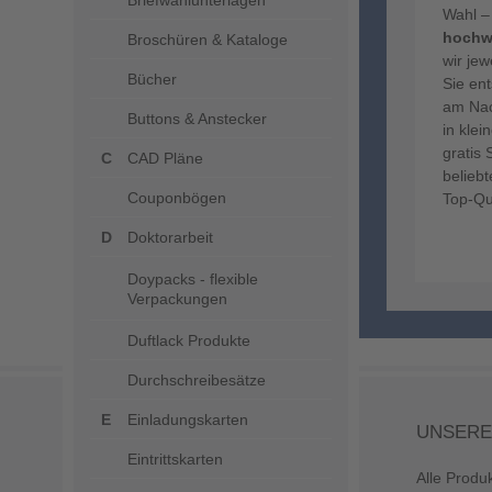
Briefwahlunterlagen
Wahl –
hochwe
Broschüren & Kataloge
wir je
Bücher
Sie ent
am Nac
Buttons & Anstecker
in klei
gratis
CAD Pläne
beliebt
Couponbögen
Top-Qua
Doktorarbeit
Doypacks - flexible
Verpackungen
Duftlack Produkte
Durchschreibesätze
Einladungskarten
UNSERE
Eintrittskarten
Alle Produ