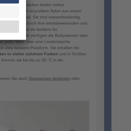
ie ärmellosen Jacken bieten hohen
ehen mit 100 % recyceltem Nylon aus einem
nehmen Material. Sie sind wasserbeständig,
nd halten warm. Durch ihre windabweisenden und
chaften sind sie bestens für
eignet. Außerdem verfügen die Bodywarmer über
n jeder Seite über eine Leistentasche.
für eine bessere Passform. Sie erhalten die
en in vielen schönen Farben
und in Größen
können sie bei bis zu 30 °C in die
können Sie auch
Steppjacken besticken
oder