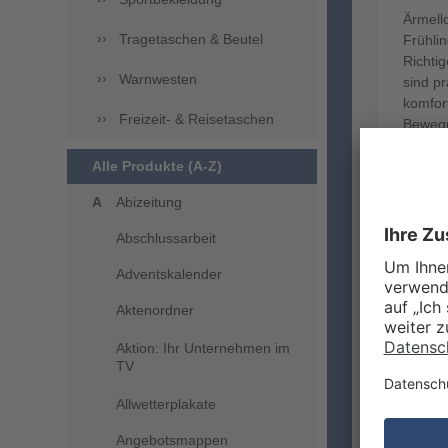
Ärmell
Tragetaschen & Beutel
Frühli
Richti
Warnwesten
sind pr
komfor
Freizeit- & Reisetaschen
Bewegu
verlei
Alle Produkte (A-Z)
Design
hoher 
Abizeitung
Blusen
Messen
Abschlussarbeit
Zwecke
für den
Adventskalender
Aktenordner
Aktion: Ihr Unternehmen im
TV
Allwetterplakate
Angebotsmappen