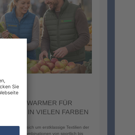
GE BODYWARMER FÜR
ERREN IN VIELEN FARBEN
 handelt es sich um erstklassige Textilien der
/Stella, die Kombinationen von sportlich bis