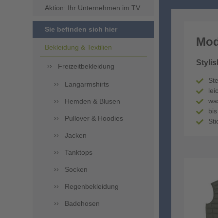
Aktion: Ihr Unternehmen im TV
Sie befinden sich hier
Mod
Bekleidung & Textilien
Styli
Freizeitbekleidung
St
Langarmshirts
le
wa
Hemden & Blusen
bi
Pullover & Hoodies
Sti
Jacken
Tanktops
Socken
Regenbekleidung
Badehosen