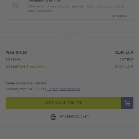
Gestaltungsservice
All-inclusive: Unsere Kreativen gestalten Designs, Logos, etc. nach
Ihren Wünschen.
45,83
EUR
Preis (netto)
31,40
EUR
19% MwSt.
5,97
EUR
Gesamtpreis
37,37
EUR
(inkl. MwSt.)
Keine versteckten Kosten:
Gesamtgewicht ca. 0,301 kg
Papiergewichtsrechner
IN DEN WARENKORB
Angebot drucken