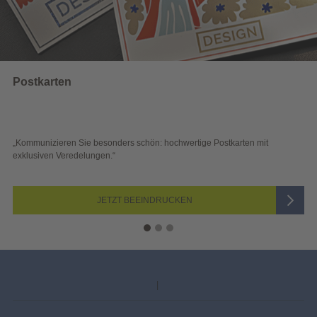
Wahlwerbung
e Postkarten mit
„Sichtbar und wirkungsvoll – mit plakativer Wahl
Blick überzeugen.“
JETZT AUSWÄHLEN