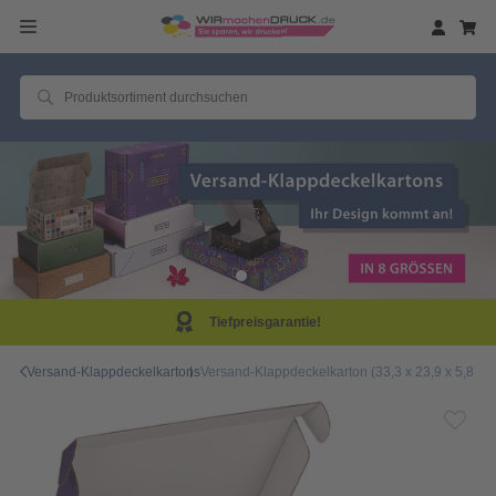
!
Same Day Produkt
Versand-Klappdeckelkartons
Versand-Klappdeckelkarton (33,3 x 23,9 x 5,8 cm)