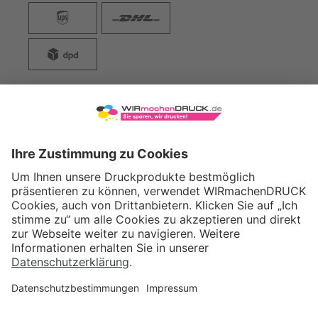
WIRmachenDRUCK GmbH
Illerstraße 15
71522 Backnang
Tel.: +49 (0) 711 995 982 - 20
Fax: +49 (0) 711 995 982 - 21
SOCIAL MEDIA
ZERTIFIZIERUNGEN