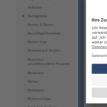
Aufkleber
Backlightfolie
Banner & Planen
ZUSA
Beachflags/Snowflags
Becher to go
Bekleidung & Textilien
Besonders
umweltfreundliche Produkte
Bierdeckel
LIEFE
Blöcke
Briefpapier
Briefumschläge