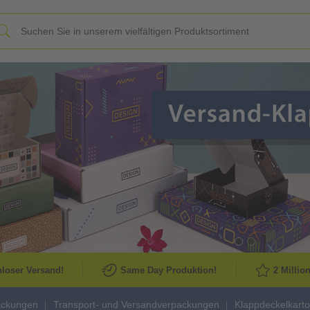
Slide
loser Versand!
Same Day Produktion!
2 Millio
ackungen
Transport- und Versandverpackungen
Klappdeckelkart