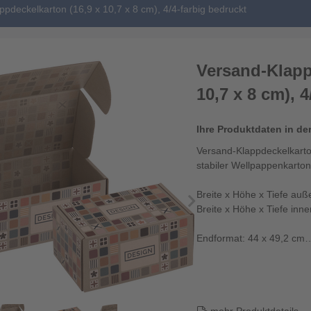
pdeckelkarton (16,9 x 10,7 x 8 cm), 4/4-farbig bedruckt
Versand-Klapp
10,7 x 8 cm), 
Ihre Produktdaten in de
Versand-Klappdeckelkarton
stabiler Wellpappenkarton
Breite x Höhe x Tiefe auß
Breite x Höhe x Tiefe inne
Endformat: 44 x 49,2 cm
Datenformat: 44...