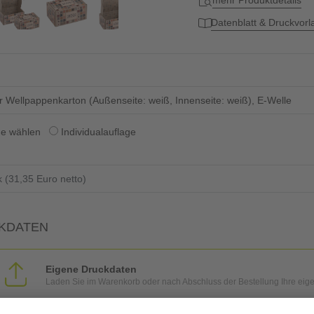
mehr Produktdetails
Datenblatt & Druckvor
er Wellpappenkarton (Außenseite: weiß, Innenseite: weiß), E-Welle
ge wählen
Individualauflage
KDATEN
Eigene Druckdaten
Laden Sie im Warenkorb oder nach Abschluss der Bestellung Ihre eig