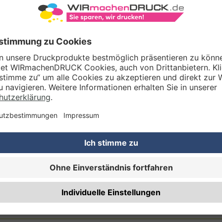
Gestaltungsservice
Unser Kreativteam gestaltet Druckdaten, Logos etc. nach Ihren Wünsc
TZOPTIONEN
Qualitätskontrolle (von Experten empf.)
Rechnung zusätzlich per Post
RTERMIN
Planmäßige Produktion
(inkl. kostenlosem Versand in DE) Lieferung:
ca. 5 A