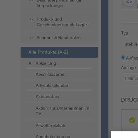
Besonders nachhaltige
Verpackungen
Produkt- und
Geschenkboxen ab Lager
Typ
Schuber & Banderolen
stabil
Alle Produkte (A-Z)
Aufla
Abizeitung
Auflage
Abschlussarbeit
Adventskalender
Aktenordner
DRUC
Aktion: Ihr Unternehmen im
TV
Allwetterplakate
Angebotsmappen