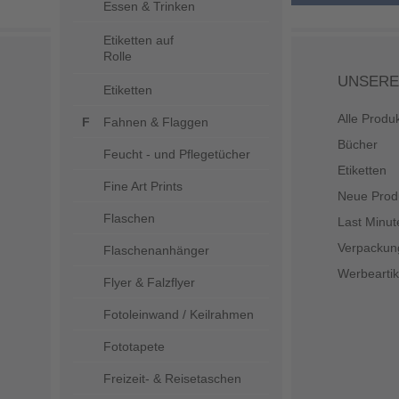
Essen & Trinken
Etiketten auf
Rolle
UNSERE
Etiketten
Alle Produ
Fahnen & Flaggen
Bücher
Feucht - und Pflegetücher
Etiketten
Fine Art Prints
Neue Prod
Flaschen
Last Minut
Verpackun
Flaschenanhänger
Werbeartik
Flyer & Falzflyer
Fotoleinwand / Keilrahmen
Fototapete
Freizeit- & Reisetaschen