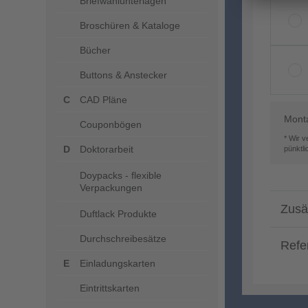
Briefwahlunterlagen
Broschüren & Kataloge
Bücher
Buttons & Anstecker
CAD Pläne
Mont
Couponbögen
* Wir 
Doktorarbeit
pünktl
Doypacks - flexible
Verpackungen
Zusä
Duftlack Produkte
Durchschreibesätze
Refe
Einladungskarten
Eintrittskarten