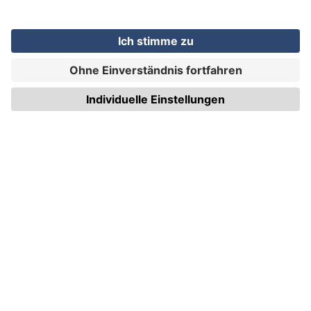
WIRmachenDRUCK GmbH
Illerstraße 15
71522 Backnang
Tel.: +49 (0) 711 995 982 - 20
Fax: +49 (0) 711 995 982 - 21
SOCIAL MEDIA
ZERTIFIZIERUNGEN