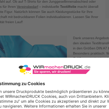
Wahl auf. Ob auf T-Shirts für den Junggesellinnenabschied oder
s für Ihren
Vereinsbedarf
– individuelle
Textilfolie
macht überall
te Figur. Natürlich können Sie auch Kleidungsstücke für Ihre
haft mit bedruckbaren Folien individualisieren. Lassen Sie Ihrer
ität freien Lauf!
Dank unseres Angebots
den idealen Textiltrans
in den Größen DIN A7 
Besonders praktisch: W
Größen
entscheiden, b
gelingt die Druckdate
Gestaltungsfreiheit wer
fündig.