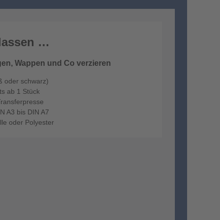
 lassen …
zügen, Wappen und Co verzieren
iß oder schwarz)
its ab 1 Stück
 Transferpresse
IN A3 bis DIN A7
lle oder Polyester