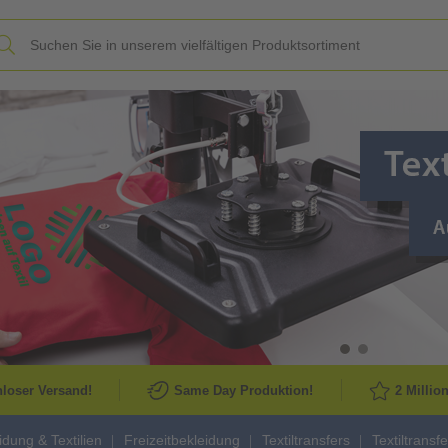
Slide
loser Versand!
Same Day Produktion!
2 Millio
idung & Textilien
Freizeitbekleidung
Textiltransfers
Textiltrans