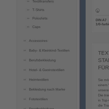
Textiltransfers
T-Shirts
Poloshirts
DIN A7
1/0-farb
Caps
Accessoires
Baby- & Kleinkind-Textilien
TEX
STA
Berufsbekleidung
FÜR
Hotel- & Gastrotextilien
Heimtextilien
Sie mö
einem 
Bekleidung nach Marke
unsere
Die tr
Fototextilien
in Top
die Tra
Sportbekleidung