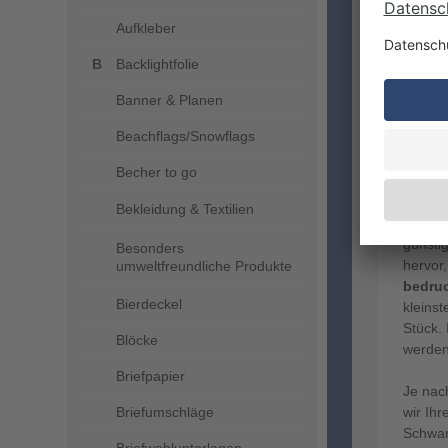
Aufkleber
Backlightfolie
Banner & Planen
ERS
Beachflags/Snowflags
TEX
KLE
Becher to go
Bekleidung & Textilien
Ihre Te
günstig
Besonders
hervor,
umweltfreundliche Produkte
bedruc
Bierdeckel
kleins
Stück.
Blöcke
werden 
Briefpapier
Je nac
Briefumschläge
wir Ihr
Schwarz