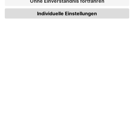
WIRmachenDRUCK GmbH
Illerstraße 15
71522 Backnang
Tel.: +49 (0) 711 995 982 - 20
Fax: +49 (0) 711 995 982 - 21
SOCIAL MEDIA
ZERTIFIZIERUNGEN