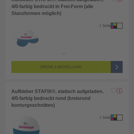
4/0-farbig bedruckt in Frei-Form (alle
Stanzformen möglich)
1 Seite
Endformat:
8 x 8 cm
Seitenanzahl:
1-seitig (Vorderseite bedruckt, Rückseite unbedruckt)
Farbigkeit:
4/0-farbig CMYK (vollfarbig bedruckt)
PREISE & BESTELLUNG
Aufkleber STAFIX®, statisch aufgeladen,
4/0-farbig bedruckt rund (kreisrund
konturgeschnitten)
1 Seite