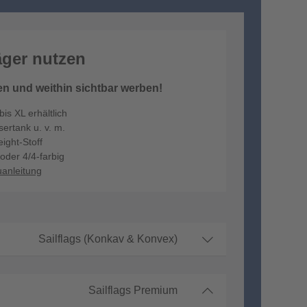
äger nutzen
n und weithin sichtbar werben!
is XL erhältlich
ertank u. v. m.
ight-Stoff
oder 4/4-farbig
anleitung
Sailflags (Konkav & Konvex)
Sailflags Premium