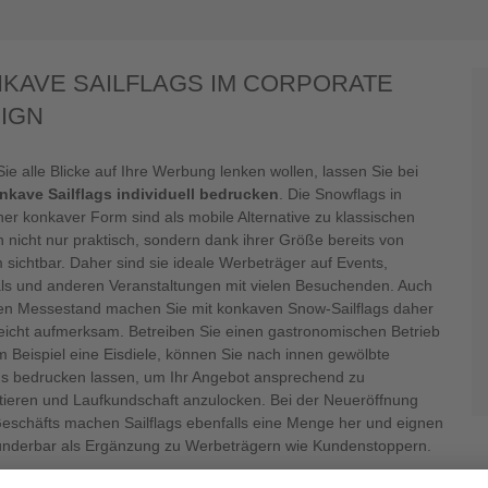
KAVE SAILFLAGS IM CORPORATE
IGN
e alle Blicke auf Ihre Werbung lenken wollen, lassen Sie bei
nkave Sailflags individuell bedrucken
. Die Snowflags in
er konkaver Form sind als mobile Alternative zu klassischen
 nicht nur praktisch, sondern dank ihrer Größe bereits von
 sichtbar. Daher sind sie ideale Werbeträger auf Events,
als und anderen Veranstaltungen mit vielen Besuchenden. Auch
ren Messestand machen Sie mit konkaven Snow-Sailflags daher
leicht aufmerksam. Betreiben Sie einen gastronomischen Betrieb
m Beispiel eine Eisdiele, können Sie nach innen gewölbte
ags bedrucken lassen, um Ihr Angebot ansprechend zu
tieren und Laufkundschaft anzulocken. Bei der Neueröffnung
Geschäfts machen Sailflags ebenfalls eine Menge her und eignen
underbar als Ergänzung zu Werbeträgern wie Kundenstoppern.