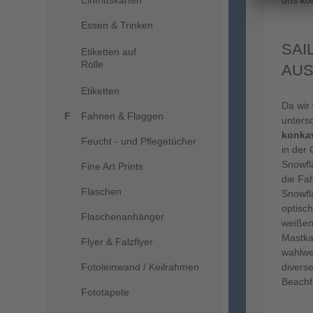
Eintrittskarten
uns kö
Essen & Trinken
SAI
Etiketten auf
Rolle
AU
Etiketten
Da wir 
Fahnen & Flaggen
unters
konkav
Feucht - und Pflegetücher
in der
Snowfl
Fine Art Prints
die Fa
Flaschen
Snowfl
optisc
Flaschenanhänger
weißen
Mastka
Flyer & Falzflyer
wahlwe
Fotoleinwand / Keilrahmen
divers
Beachf
Fototapete