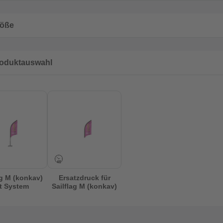
öße
oduktauswahl
ag M (konkav)
Ersatzdruck für
t System
Sailflag M (konkav)