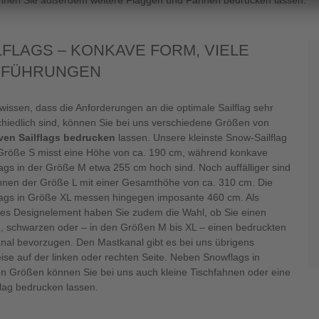
nnen Sie außerdem weitere Flaggen und Fahnen bedrucken lassen.
LFLAGS – KONKAVE FORM, VIELE
SFÜHRUNGEN
wissen, dass die Anforderungen an die optimale Sailflag sehr
chiedlich sind, können Sie bei uns verschiedene Größen von
en Sailflags bedrucken
lassen. Unsere kleinste Snow-Sailflag
 Größe S misst eine Höhe von ca. 190 cm, während konkave
ags in der Größe M etwa 255 cm hoch sind. Noch auffälliger sind
hnen der Größe L mit einer Gesamthöhe von ca. 310 cm. Die
ags in Größe XL messen hingegen imposante 460 cm. Als
hes Designelement haben Sie zudem die Wahl, ob Sie einen
, schwarzen oder – in den Größen M bis XL – einen bedruckten
nal bevorzugen. Den Mastkanal gibt es bei uns übrigens
ise auf der linken oder rechten Seite. Neben Snowflags in
en Größen können Sie bei uns auch kleine Tischfahnen oder eine
lag bedrucken lassen.