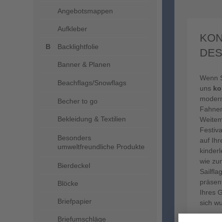
Angebotsmappen
Aufkleber
KON
Backlightfolie
DES
Banner & Planen
Wenn Si
Beachflags/Snowflags
uns
ko
modern
Becher to go
Fahnen
Bekleidung & Textilien
Weitem
Festiv
Besonders
auf Ih
umweltfreundliche Produkte
kinder
wie zu
Bierdeckel
Sailfl
präsen
Blöcke
Ihres 
Briefpapier
sich w
Briefumschläge