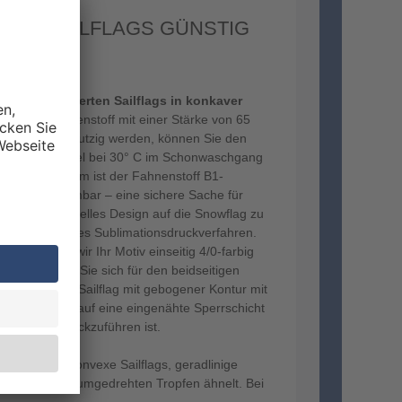
IERTE SAILFLAGS GÜNSTIG
re
personalisierten Sailflags in konkaver
tweight-Fahnenstoff mit einer Stärke von 65
lag einmal schmutzig werden, können Sie den
 Feinwaschmittel bei 30° C im Schonwaschgang
hen. Außerdem ist der Fahnenstoff B1-
schwer entflammbar – eine sichere Sache für
m Ihr individuelles Design auf die Snowflag zu
ser hochwertiges Sublimationsdruckverfahren.
n bringen wir Ihr Motiv einseitig 4/0-farbig
ig auf. Sollten Sie sich für den beidseitigen
lten Sie Ihre Sailflag mit gebogener Kontur mit
0 g/m², was auf eine eingenähte Sperrschicht
ückseite zurückzuführen ist.
finden Sie konvexe Sailflags, geradlinige
tur, die einem umgedrehten Tropfen ähnelt. Bei