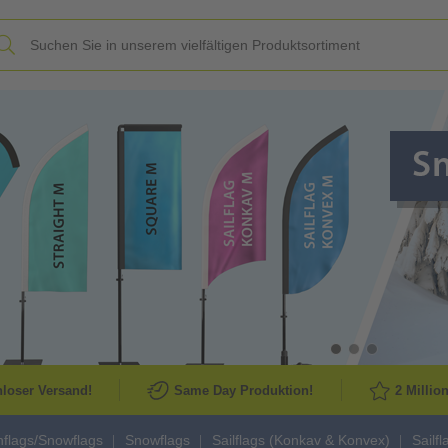
Slide
loser Versand!
Same Day Produktion!
2 Millio
flags/Snowflags
Snowflags
Sailflags (Konkav & Konvex)
Sailf