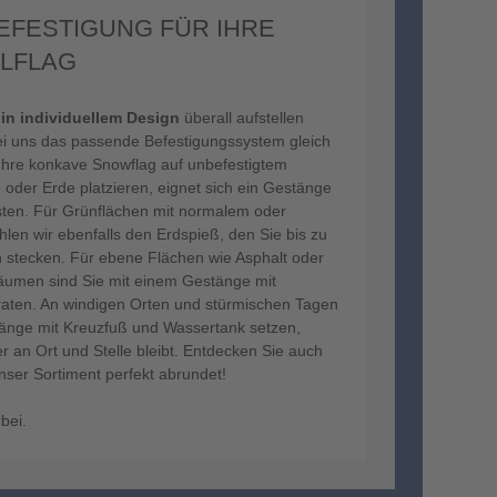
BEFESTIGUNG FÜR IHRE
ILFLAG
 in individuellem Design
überall aufstellen
ei uns das passende Befestigungssystem gleich
Ihre konkave Snowflag auf unbefestigtem
oder Erde platzieren, eignet sich ein Gestänge
ten. Für Grünflächen mit normalem oder
en wir ebenfalls den Erdspieß, den Sie bis zu
n stecken. Für ebene Flächen wie Asphalt oder
äumen sind Sie mit einem Gestänge mit
raten. An windigen Orten und stürmischen Tagen
stänge mit Kreuzfuß und Wassertank setzen,
her an Ort und Stelle bleibt. Entdecken Sie auch
nser Sortiment perfekt abrundet!
bei.