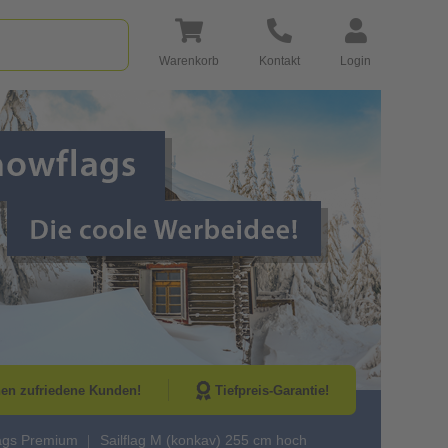
Warenkorb
Kontakt
Login
Go to Next Sli
nen zufriedene Kunden!
Tiefpreis-Garantie!
lags Premium
Sailflag M (konkav) 255 cm hoch