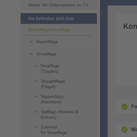
Aktion: Ihr Unternehmen im TV
Sie befinden sich hier
Kon
Beachflags/Snowflags
Beachflags
Snowflags
Dropflags
(Tropfen)
Straightflags
(Flügel)
Squareflags
(Rechteck)
F
Sailflags (Konkav &
Konvex)
Zubehör
Ma
für Snowflags