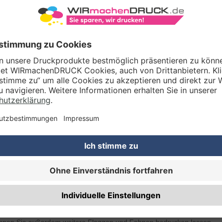
B1-ZERTIFIZ
BEDRUCKEN
Bei uns erhalten Sie Ih
Form
aus stabilem Ligh
g/m². Sollte Ihre Sailf
Stoff ganz einfach mit
ohne Weichspüler wasc
zertifiziert und damit 
drinnen und draußen. U
bringen, nutzen wir un
Ganz nach Ihren Wünsche
oder beidseitig 4/4-farb
Druck entscheiden, erha
einer Grammatur von 22
zwischen Vorder- und R
ugen Sie eine Snowflag in einer anderen Form? In unserem Onlineshop 
htflags, Squareflags in quadratischer Form und Dropflags mit einer Kon