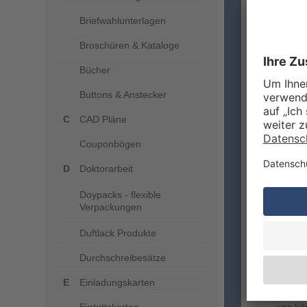
Briefwahlunterlagen
Broschüren & Kataloge
Bücher
Buttons & Anstecker
CAD Pläne
Couponbögen
Doktorarbeit
Doypacks - flexible
Verpackungen
Duftlack Produkte
Durchschreibesätze
Bevorz
Einladungskarten
Straig