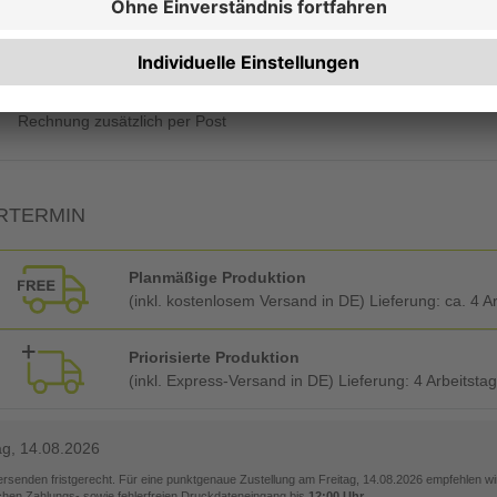
Qualitätskontrolle (von Experten empf.)
Rechnung zusätzlich per Post
RTERMIN
Planmäßige Produktion
(inkl. kostenlosem Versand in DE) Lieferung:
ca. 4 A
Priorisierte Produktion
(inkl. Express-Versand in DE) Lieferung:
4 Arbeitsta
ag, 14.08.2026
versenden fristgerecht. Für eine punktgenaue Zustellung am
Freitag, 14.08.2026
empfehlen wir
ichen Zahlungs- sowie fehlerfreien Druckdateneingang bis
12:00 Uhr
.