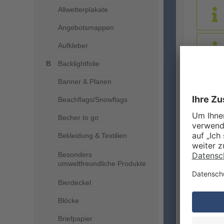
Allwetterplakate
Angebotsmappen
Aufkleber
Backlightfolie
Banner & Planen
DRUC
Beachflags/Snowflags
Becher to go
Bekleidung & Textilien
Besonders
umweltfreundliche Produkte
Bierdeckel
Blöcke
ZUSA
Briefpapier