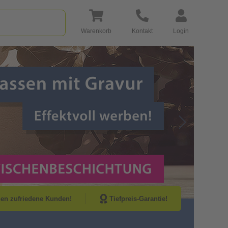
Warenkorb
Kontakt
Login
Go to Next Sli
nen zufriedene Kunden!
Tiefpreis-Garantie!