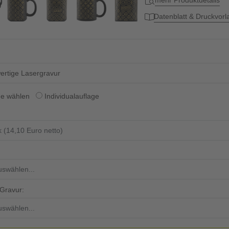
mehr Produktdetails
Datenblatt & Druckvor
rtige Lasergravur
ge wählen
Individualauflage
 Gravur: