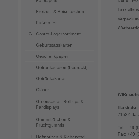
Fototapete
Neue Prod
Last Minut
Freizeit- & Reisetaschen
Verpackun
Fußmatten
Werbeartik
Gastro-Lagersortiment
Geburtstagskarten
Geschenkpapier
Getränkedosen (bedruckt)
Getränkekarten
Gläser
WIRmach
Greenscreen-Roll-ups & -
Faltdisplays
Illerstraße
71522 Bac
Gummibärchen &
Fruchtgummis
Tel.: +49 (
Fax: +49 (
Haftnotizen & Klebezettel