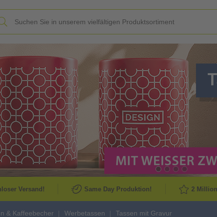
Slide
loser Versand!
Same Day Produktion!
2 Millio
n & Kaffeebecher
Werbetassen
Tassen mit Gravur