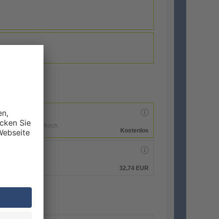
enen Druckdaten hoch.
Kostenlos
hen.
32,74 EUR