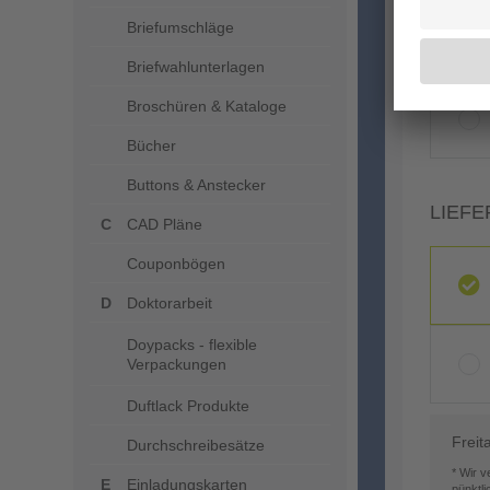
Briefumschläge
Briefwahlunterlagen
Broschüren & Kataloge
Bücher
Buttons & Anstecker
LIEFE
CAD Pläne
Couponbögen
Doktorarbeit
Doypacks - flexible
Verpackungen
Duftlack Produkte
Freit
Durchschreibesätze
* Wir 
Einladungskarten
pünktl