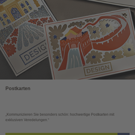
Wahlwerbung
ders schön: hochwertige Postkarten mit
„Sichtbar und wirkungsvol
“
Blick überzeugen.“