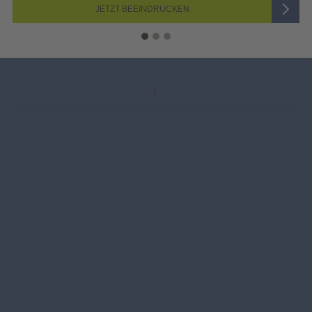
ZT BEEINDRUCKEN
J