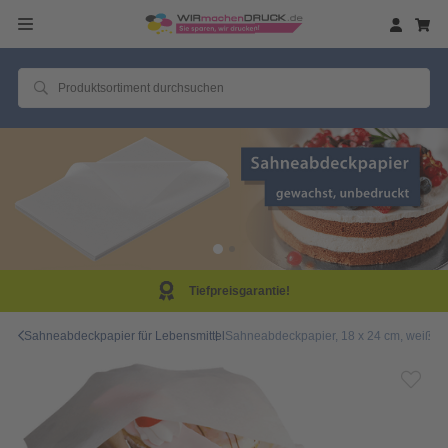
Tiefpreisgarantie!
Sahneabdeckpapier für Lebensmittel
Sahneabdeckpapier, 18 x 24 cm, weiß, u