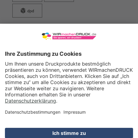
WIRmachenDRUCK GmbH
Illerstraße 15
71522 Backnang
Tel.: +49 (0) 711 995 982 - 20
Fax: +49 (0) 711 995 982 - 21
SOCIAL MEDIA
ZERTIFIZIERUNGEN