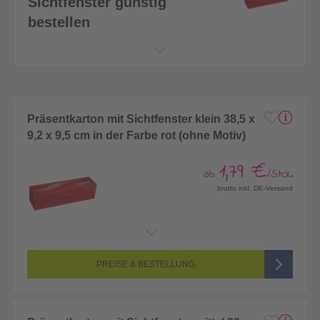
Sichtfenster günstig
bestellen
Präsentkarton mit Sichtfenster klein 38,5 x
9,2 x 9,5 cm in der Farbe rot (ohne Motiv)
1,79 €
ab
/Stck.
brutto inkl. DE-Versand
PREISE & BESTELLUNG