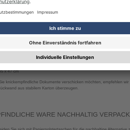
polstertaschen eignen sich besonders für den Versand
dlicher beziehungsweise kleiner Produkte. Ob Warenproben,
k, Bücher, CDs oder USB-Sticks – in einem
polsterumschlag kommt Ihre Ware geschützt an.
erständlich bieten wir die weißen Papierpolstertaschen in
en Größen an. Finden Sie das für sich optimale Format:
15 x 21,5 cm
18 x 26,5 cm
23 x 34 cm
27 x 36 cm
35 x 47 cm
ie knickempfindliche Dokumente verschicken möchten, empfehlen wir
Rückwand aus stabilem Karton überzeugen.
FINDLICHE WARE NACHHALTIG VERPAC
eiden Sie sich mit Papierpolstertaschen für die nachhaltige Alternativ