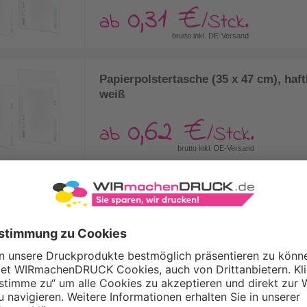
0,31 €
ab
/Stck.
brutto inkl. DE-Versand
Papierpolstertasche (35 x 47 cm), haf
weiß
0,62 €
ab
/Stck.
brutto inkl. DE-Versand
IERPOLSTERTASCHEN:
ELTFREUNDLICHER VERSAND
ken Sie unsere nachhaltigen
Papierpolstertaschen
und statten
ren Onlineshop oder Versandhandel mit gepolsterten sowie
freundlichen
Versandtaschen
aus. Die unbedruckten