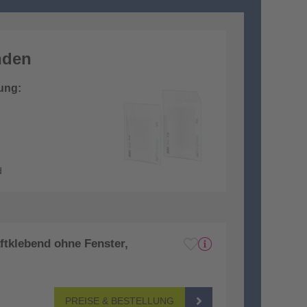
nden
ung:
d
aftklebend ohne Fenster,
PREISE & BESTELLUNG