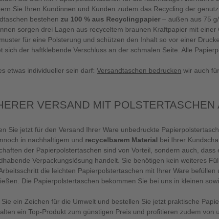
htern Sie Ihren Kundinnen und Kunden zudem das Recycling der genutz
dtaschen bestehen
zu 100 % aus Recyclingpapier
– außen aus 75 g/
Innen sorgen drei Lagen aus recyceltem braunen Kraftpapier mit eine
muster für eine Polsterung und schützen den Inhalt so vor einer Druck
et sich der haftklebende Verschluss an der schmalen Seite. Alle Papie
 etwas individueller sein darf:
Versandtaschen bedrucken
wir auch für
HERER VERSAND MIT POLSTERTASCHEN 
len Sie jetzt für den Versand Ihrer Ware unbedruckte Papierpolstertas
nnoch in nachhaltigem und
recycelbarem Material
bei Ihrer Kundschaf
haften der Papierpolstertaschen sind von Vorteil, sondern auch, dass e
dhabende Verpackungslösung handelt. Sie benötigen kein weiteres Fül
rbeitsschritt die leichten Papierpolstertaschen mit Ihrer Ware befülle
ließen. Die Papierpolstertaschen bekommen Sie bei uns in kleinen sow
Sie ein Zeichen für die Umwelt und bestellen Sie jetzt praktische Papi
halten ein Top-Produkt zum günstigen Preis und profitieren zudem vo