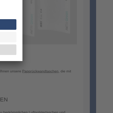
 Ihnen unsere
Papprückwandtaschen
, die mit
KEN
e zu herkömmlichen
Luftpolstertaschen
und