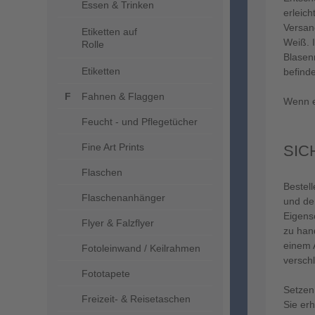
Essen & Trinken
erleic
Versan
Etiketten auf
Weiß. 
Rolle
Blasen
Etiketten
befind
Fahnen & Flaggen
Wenn es
Feucht - und Pflegetücher
Fine Art Prints
SIC
Flaschen
Bestel
Flaschenanhänger
und de
Eigensc
Flyer & Falzflyer
zu han
einem A
Fotoleinwand / Keilrahmen
versch
Fototapete
Setzen 
Freizeit- & Reisetaschen
Sie er