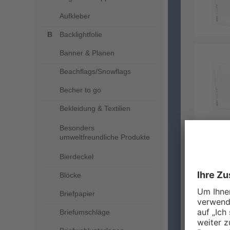
Aufkleber
Backlightfolie
Banner & Planen
Beachflags/Snowflags
Becher to go
Bekleidung & Textilien
Besonders
umweltfreundliche Produkte
Bierdeckel
PAP
Blöcke
UMW
Briefpapier
Entdec
Briefumschläge
Sie Ih
umwelt