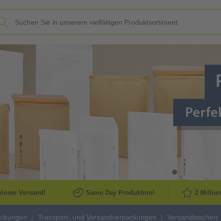
Slide
loser Versand!
Same Day Produktion!
2 Millio
ackungen
Transport- und Versandverpackungen
Versandtaschen