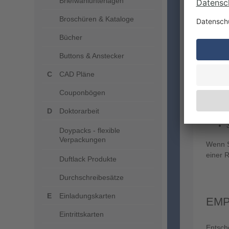
Briefwahlunterlagen
Papier
empfin
Broschüren & Kataloge
Schmuc
Bücher
Papier
Selbstv
Buttons & Anstecker
mehrer
CAD Pläne
Couponbögen
Doktorarbeit
Doypacks - flexible
Verpackungen
Wenn S
einer 
Duftlack Produkte
Durchschreibesätze
Einladungskarten
EMP
Eintrittskarten
Entsch