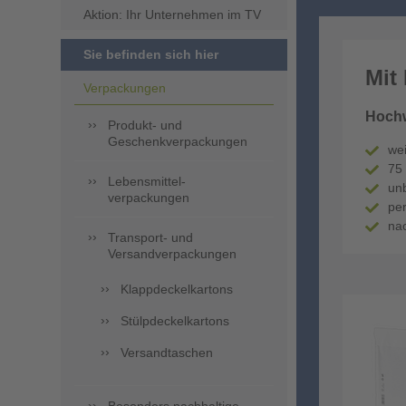
Aktion: Ihr Unternehmen im TV
Sie befinden sich hier
Mit
Verpackungen
Hochw
Produkt- und
Geschenkverpackungen
wei
75 
Lebensmittel-
unb
verpackungen
per
nac
Transport- und
Versandverpackungen
Klappdeckelkartons
Stülpdeckelkartons
Versandtaschen