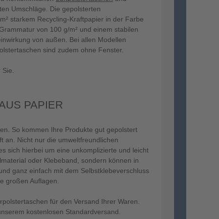
ten Umschläge. Die gepolsterten
m² starkem Recycling-Kraftpapier in der Farbe
r Grammatur von 100 g/m² und einem stabilen
einwirkung von außen. Bei allen Modellen
rpolstertaschen sind zudem ohne Fenster.
 Sie.
AUS PAPIER
chen. So kommen Ihre Produkte gut gepolstert
t an. Nicht nur die umweltfreundlichen
s sich hierbei um eine unkomplizierte und leicht
lmaterial oder Klebeband, sondern können in
n und ganz einfach mit dem Selbstklebeverschluss
ie großen Auflagen.
erpolstertaschen für den Versand Ihrer Waren.
n unserem kostenlosen Standardversand.