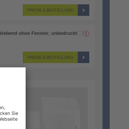
PREISE & BESTELLUNG
tklebend ohne Fenster, unbedruckt
PREISE & BESTELLUNG