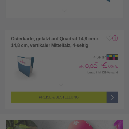
Osterkarte, gefalzt auf Quadrat 14,8 cm x
14,8 cm, vertikaler Mittelfalz, 4-seitig
4 Seiten
0,05 €
ab
/Stck.
brutto inkl. DE-Versand
Endformat:
296 x 148 mm
Seitenanzahl:
4-seitig (Vorderseite und Rückseite bedruckt)
Farbigkeit:
4/4-farbig CMYK (vollfarbig bedruckt)
PREISE & BESTELLUNG