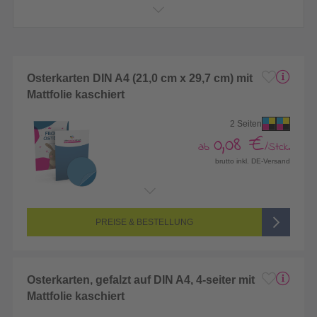
persönlich gestalten
Osterkarten DIN A4 (21,0 cm x 29,7 cm) mit
Mattfolie kaschiert
2 Seiten
0,08 €
ab
/Stck.
brutto inkl. DE-Versand
Endformat:
210 x 297 mm (DIN A4)
Seitenanzahl:
2-seitig (Vorderseite und Rückseite bedruckt)
Farbigkeit:
4/4-farbig CMYK (vollfarbig bedruckt)
PREISE & BESTELLUNG
Osterkarten, gefalzt auf DIN A4, 4-seiter mit
Mattfolie kaschiert