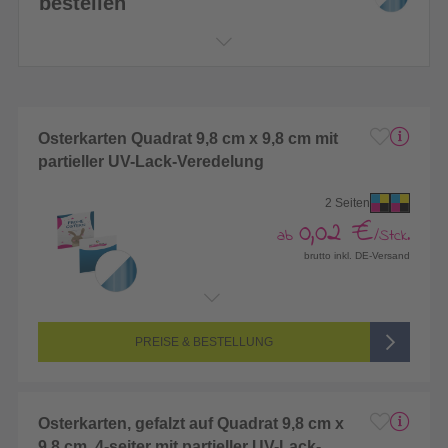
bestellen
Osterkarten Quadrat 9,8 cm x 9,8 cm mit
partieller UV-Lack-Veredelung
2 Seiten
0,02 €
ab
/Stck.
brutto inkl. DE-Versand
Endformat:
98 x 98 mm (Quadrat klein)
Seitenanzahl:
2-seitig (Vorderseite und Rückseite bedruckt)
Farbigkeit:
4/4-farbig CMYK (vollfarbig bedruckt)
PREISE & BESTELLUNG
Osterkarten, gefalzt auf Quadrat 9,8 cm x
9,8 cm, 4-seiter mit partieller UV-Lack-