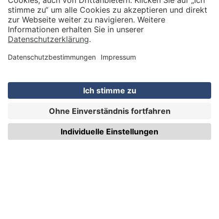
VERSAND
WIRmachenDRUCK GmbH
Illerstraße 15
71522 Backnang
Tel.: +49 (0) 711 995 982 - 20
Fax: +49 (0) 711 995 982 - 21
SOCIAL MEDIA