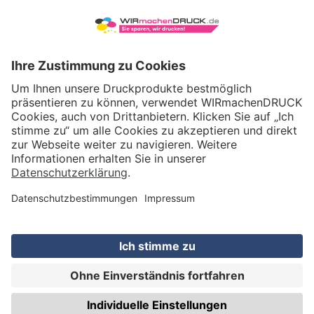
VERSAND
WIRmachenDRUCK GmbH
Illerstraße 15
71522 Backnang
Tel.: +49 (0) 711 995 982 - 20
Fax: +49 (0) 711 995 982 - 21