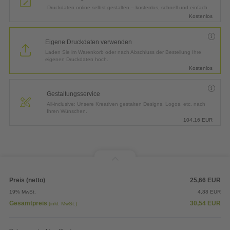
Druckdaten online selbst gestalten – kostenlos, schnell und einfach.
Kostenlos
Eigene Druckdaten verwenden
Laden Sie im Warenkorb oder nach Abschluss der Bestellung Ihre
eigenen Druckdaten hoch.
Kostenlos
Gestaltungsservice
All-inclusive: Unsere Kreativen gestalten Designs, Logos, etc. nach
Ihren Wünschen.
104,16
EUR
Preis (netto)
25,66
EUR
19% MwSt.
4,88
EUR
Gesamtpreis
30,54
EUR
(inkl. MwSt.)