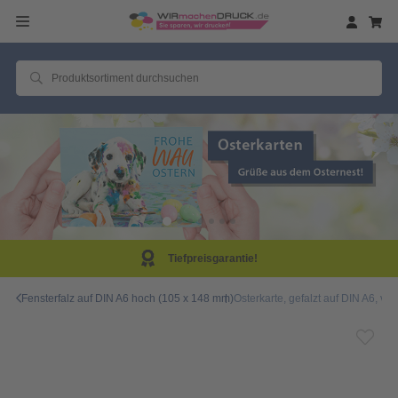
eisgarantie!
Same D
Fensterfalz auf DIN A6 hoch (105 x 148 mm)
Osterkarte, gefalzt auf DIN A6, vert