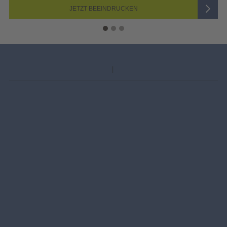
DRUCKEN
JETZT AUSW