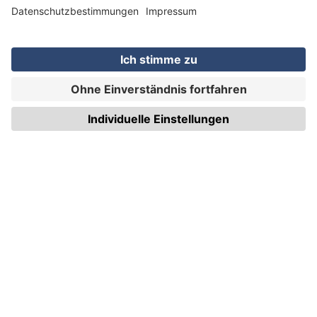
WIRmachenDRUCK GmbH
Illerstraße 15
71522 Backnang
Tel.: +49 (0) 711 995 982 - 20
Fax: +49 (0) 711 995 982 - 21
SOCIAL MEDIA