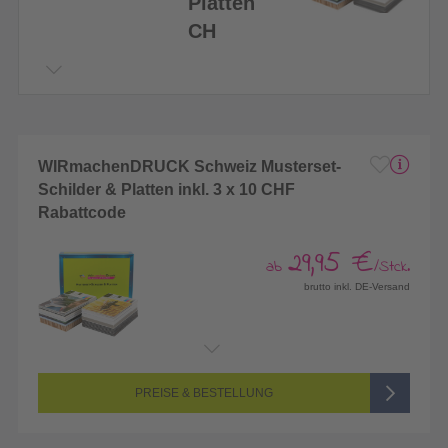
Platten
CH
WIRmachenDRUCK Schweiz Musterset-
Schilder & Platten inkl. 3 x 10 CHF
Rabattcode
29,95 €
ab
/Stck.
brutto inkl. DE-Versand
PREISE & BESTELLUNG