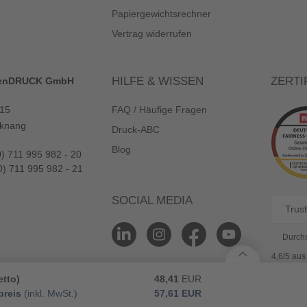
Papiergewichtsrechner
Vertrag widerrufen
HILFE & WISSEN
ZERTI
enDRUCK GmbH
 15
FAQ / Häufige Fragen
knang
Druck-ABC
Blog
0) 711 995 982 - 20
0) 711 995 982 - 21
SOCIAL MEDIA
Trust
Durchs
4,6/5 au
etto)
48,41
EUR
reis
(inkl. MwSt.)
57,61
EUR