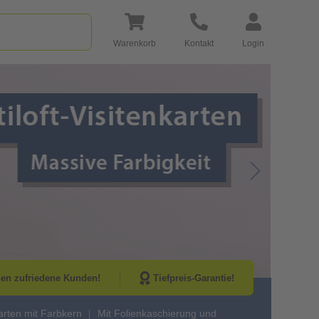
Warenkorb
Kontakt
Login
Go to Next Sli
nen zufriedene Kunden!
Tiefpreis-Garantie!
karten mit Farbkern
Mit Folienkaschierung und