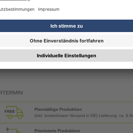
Rechnung zusätzlich per Post
RBEITUNG & VEREDELUNG
Ecken abrunden
RTERMIN
Planmäßige Produktion
(inkl. kostenlosem Versand in DE) Lieferung:
ca. 6 A
Priorisierte Produktion