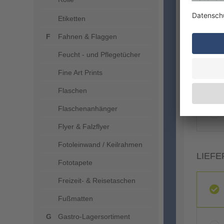
Etiketten
Fahnen & Flaggen
Feucht - und Pflegetücher
Fine Art Prints
VERA
Flaschen
Flaschenanhänger
Flyer & Falzflyer
Fotoleinwand / Keilrahmen
LIEFE
Fototapete
Freizeit- & Reisetaschen
Fußmatten
Gastro-Lagersortiment