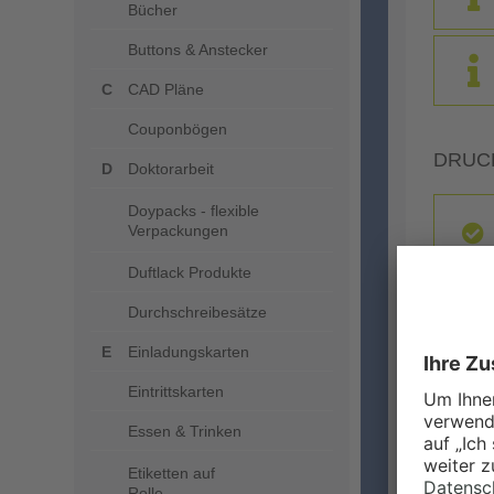
Bücher
Buttons & Anstecker
CAD Pläne
Couponbögen
DRUC
Doktorarbeit
Doypacks - flexible
Verpackungen
Duftlack Produkte
Durchschreibesätze
Einladungskarten
Eintrittskarten
ZUSA
Essen & Trinken
Etiketten auf
Rolle