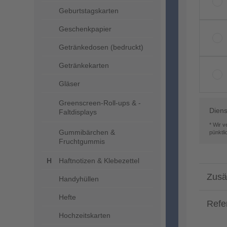
Geburtstagskarten
Geschenkpapier
Getränkedosen (bedruckt)
Getränkekarten
Gläser
Greenscreen-Roll-ups & -
Diens
Faltdisplays
* Wir 
Gummibärchen &
pünktl
Fruchtgummis
Haftnotizen & Klebezettel
Zusä
Handyhüllen
Hefte
Refe
Hochzeitskarten