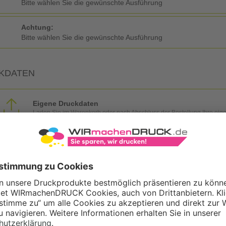
Bitte wählen Sie die gewünschte Ausführung
Achtung:
Bitte wählen Sie die gewünschte Ausführung
KDATEN
Eigene Druckdaten
Laden Sie im Warenkorb oder nach Abschluss der Bestellung Ihre eig
Gestaltungsservice
Unser Kreativteam gestaltet Druckdaten, Logos etc. nach Ihren Wünsc
TZOPTIONEN
Qualitätskontrolle (von Experten empf.)