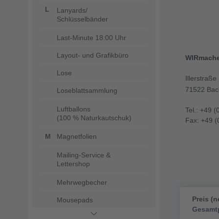
Lanyards/
Schlüsselbänder
Last-Minute 18:00 Uhr
Layout- und Grafikbüro
WIRmach
Lose
Illerstraße
71522 Bac
Loseblattsammlung
Luftballons
Tel.: +49 (
(100 % Naturkautschuk)
Fax: +49 (
Magnetfolien
Mailing-Service &
Lettershop
Mehrwegbecher
Preis (n
Mousepads
Gesamtp
Mund- und Nasenmasken