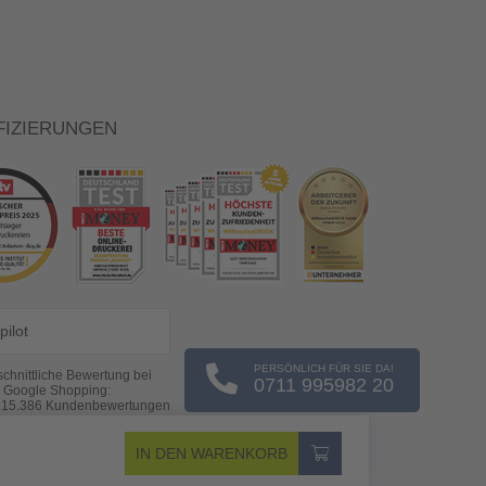
FIZIERUNGEN
pilot
PERSÖNLICH FÜR SIE DA!
chnittliche Bewertung bei
0711 995982 20
Google Shopping:
s
15.386
Kundenbewertungen
(Stand: 08.08.2026)
IN DEN WARENKORB