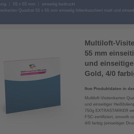
gung
55 x 55 mm
einseitig bedruckt
sitenkarten Quadrat 55 x 55 mm einseitig folienkaschiert matt und einsei
Multiloft-Visi
55 mm einseiti
und einseitig
Gold, 4/0 farbi
Ihre Produktdaten in de
Multiloft-Visitenkarten Qu
und einseitiger Heißfolien
750g EXTRASTARKER weiße
FSC-zertifiziert, smooth c
4/0 farbig (einseitiger Dru