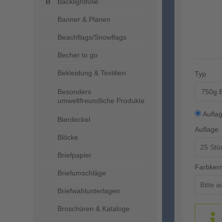
Backlightfolie
Banner & Planen
Beachflags/Snowflags
Becher to go
Bekleidung & Textilien
Typ
750g E
Besonders
umweltfreundliche Produkte
Aufla
Bierdeckel
Auflage
Blöcke
Briefpapier
Farbker
Briefumschläge
Briefwahlunterlagen
Broschüren & Kataloge