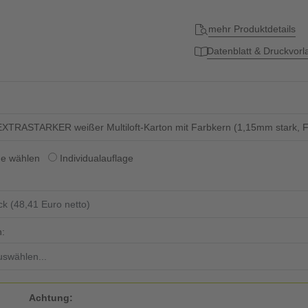
mehr Produktdetails
Datenblatt & Druckvor
XTRASTARKER weißer Multiloft-Karton mit Farbkern (1,15mm stark, FSC
ge wählen
Individualauflage
n:
Achtung: