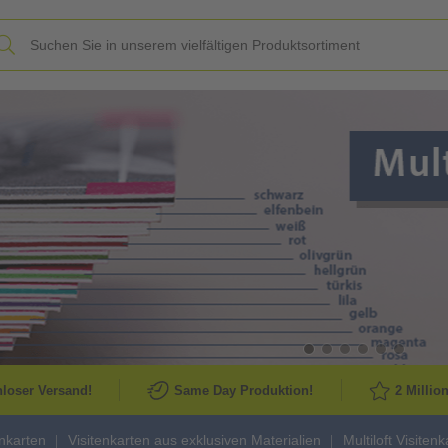
Slide
loser Versand!
Same Day Produktion!
2 Millio
enkarten
Visitenkarten aus exklusiven Materialien
Multiloft Visiten