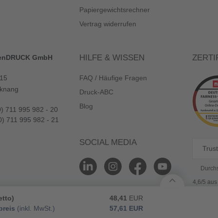
Papiergewichtsrechner
Vertrag widerrufen
HILFE & WISSEN
ZERTI
enDRUCK GmbH
 15
FAQ / Häufige Fragen
knang
Druck-ABC
Blog
0) 711 995 982 - 20
0) 711 995 982 - 21
SOCIAL MEDIA
Trust
Durchs
4,6/5 au
etto)
48,41
EUR
reis
(inkl. MwSt.)
57,61
EUR