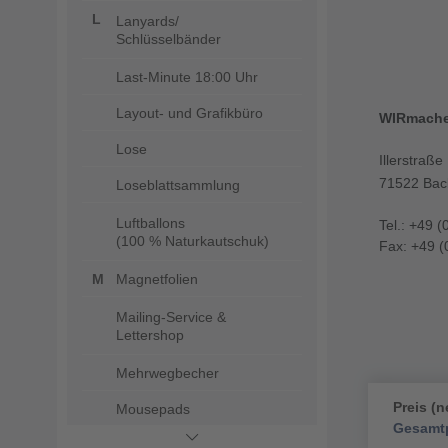
Lanyards/
Schlüsselbänder
Last-Minute 18:00 Uhr
Layout- und Grafikbüro
WIRmach
Lose
Illerstraße
71522 Bac
Loseblattsammlung
Luftballons
Tel.: +49 (
(100 % Naturkautschuk)
Fax: +49 (
Magnetfolien
Mailing-Service &
Lettershop
Mehrwegbecher
Preis (n
Mousepads
Gesamtp
Mund- und Nasenmasken