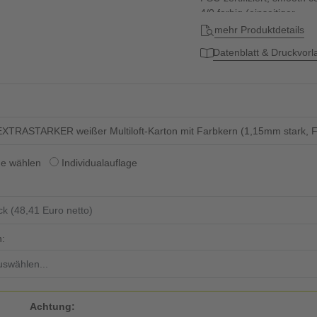
4/0 farbig (einseitiger...
mehr Produktdetails
Datenblatt & Druckvor
XTRASTARKER weißer Multiloft-Karton mit Farbkern (1,15mm stark, FSC
ge wählen
Individualauflage
n:
Achtung: