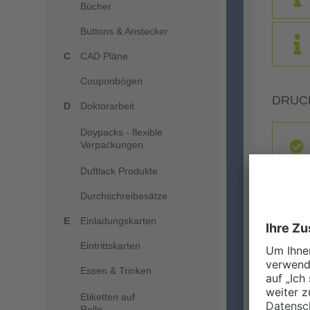
Bücher
Buttons & Anstecker
CAD Pläne
Couponbögen
DRUC
Doktorarbeit
Doypacks - flexible
Verpackungen
Duftlack Produkte
Durchschreibesätze
Einladungskarten
Eintrittskarten
ZUSA
Essen & Trinken
Etiketten auf
Rolle