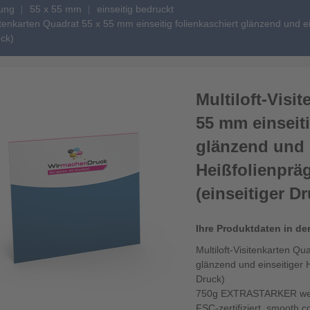
gung
55 x 55 mm
einseitig bedruckt
sitenkarten Quadrat 55 x 55 mm einseitig folienkaschiert glänzend und ei
uck)
Multiloft-Visi
55 mm einseiti
glänzend und 
Heißfolienpräg
(einseitiger D
Ihre Produktdaten in de
Multiloft-Visitenkarten Qu
glänzend und einseitiger H
Druck)
750g EXTRASTARKER weiße
FSC-zertifiziert, smooth c