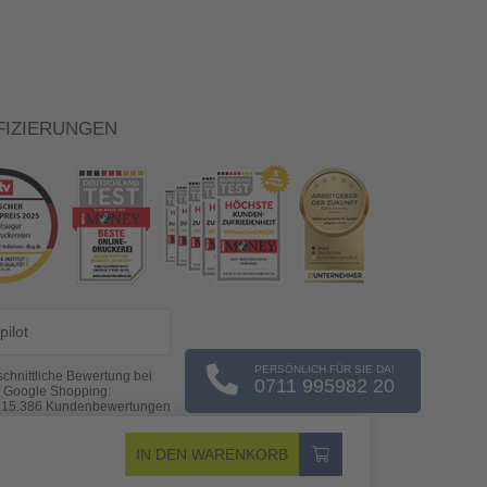
FIZIERUNGEN
pilot
PERSÖNLICH FÜR SIE DA!
chnittliche Bewertung bei
0711 995982 20
Google Shopping:
s
15.386
Kundenbewertungen
(Stand: 07.08.2026)
IN DEN WARENKORB