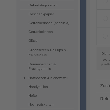
Geburtstagskarten
Geschenkpapier
Getränkedosen (bedruckt)
Getränkekarten
Gläser
Greenscreen-Roll-ups & -
Diens
Faltdisplays
* Wir 
Gummibärchen &
pünktl
Fruchtgummis
Haftnotizen & Klebezettel
Zusä
Handyhüllen
Hefte
Refe
Hochzeitskarten