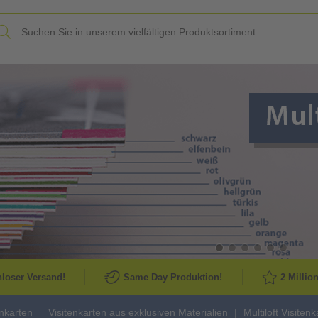
Slide
loser Versand!
Same Day Produktion!
2 Millio
enkarten
Visitenkarten aus exklusiven Materialien
Multiloft Visiten