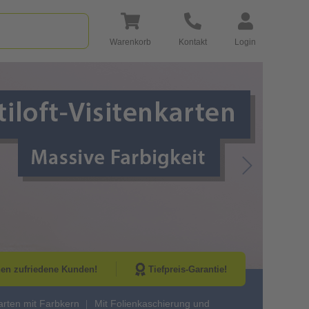
Warenkorb
Kontakt
Login
Go to Next Sli
nen zufriedene Kunden!
Tiefpreis-Garantie!
karten mit Farbkern
Mit Folienkaschierung und