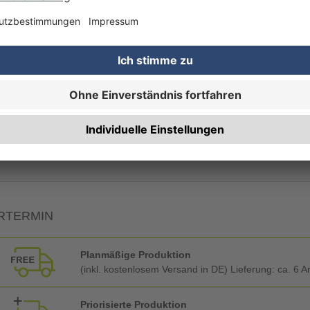
Rechnung zusätzlich per Post
RBEITUNG & VEREDELUNG
Ecken abrunden
RTERMIN
Planmäßige Produktion
(inkl. kostenlosem Versand in DE) Lieferung:
ca. 6 A
Priorisierte Produktion