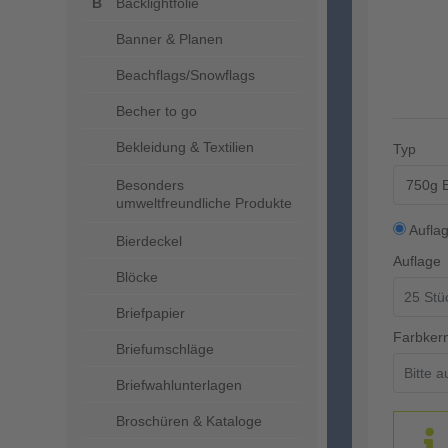
Backlightfolie
Banner & Planen
Beachflags/Snowflags
Becher to go
Bekleidung & Textilien
Typ
750g E
Besonders
umweltfreundliche Produkte
Aufla
Bierdeckel
Auflage
Blöcke
Briefpapier
Farbker
Briefumschläge
Briefwahlunterlagen
Broschüren & Kataloge