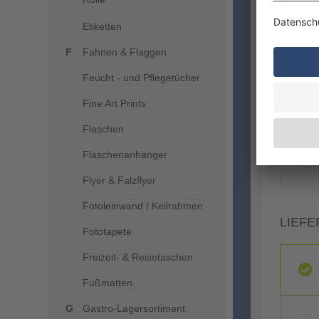
Etiketten
Fahnen & Flaggen
Feucht - und Pflegetücher
Fine Art Prints
VERA
Flaschen
Flaschenanhänger
Flyer & Falzflyer
Fotoleinwand / Keilrahmen
LIEFE
Fototapete
Freizeit- & Reisetaschen
Fußmatten
Gastro-Lagersortiment