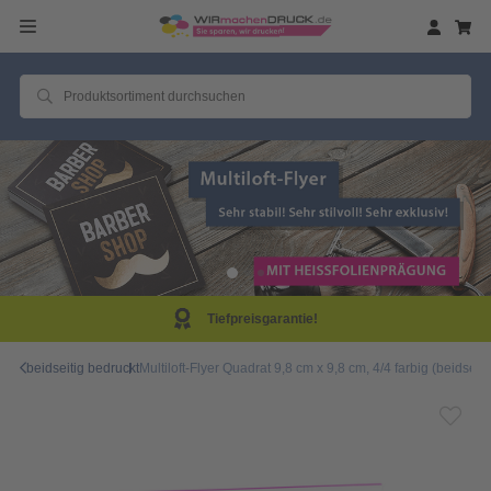
eisgarantie!
Same D
beidseitig bedruckt
Multiloft-Flyer Quadrat 9,8 cm x 9,8 cm, 4/4 farbig (beidseit