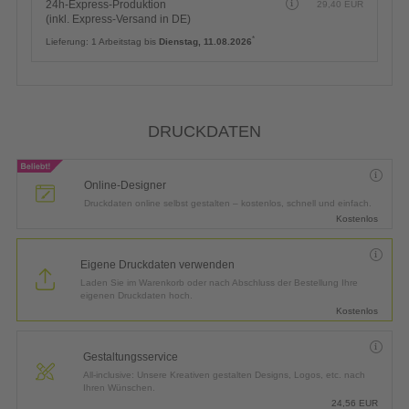
24h-Express-Produktion
29,40
EUR
(inkl. Express-Versand in DE)
*
Lieferung:
1 Arbeitstag bis
Dienstag, 11.08.2026
DRUCKDATEN
Online-Designer
Druckdaten online selbst gestalten – kostenlos, schnell und einfach.
Kostenlos
Eigene Druckdaten verwenden
Laden Sie im Warenkorb oder nach Abschluss der Bestellung Ihre
eigenen Druckdaten hoch.
Kostenlos
Gestaltungsservice
All-inclusive: Unsere Kreativen gestalten Designs, Logos, etc. nach
Ihren Wünschen.
24,56
EUR