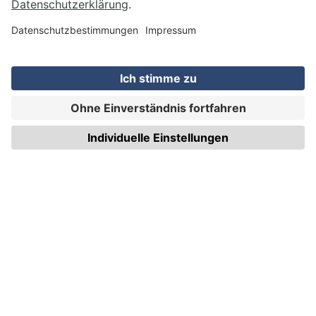
WIRmachenDRUCK GmbH
Illerstraße 15
71522 Backnang
Tel.: +49 (0) 711 995 982 - 20
Fax: +49 (0) 711 995 982 - 21
SOCIAL MEDIA
ZERTIFIZIERUNGEN