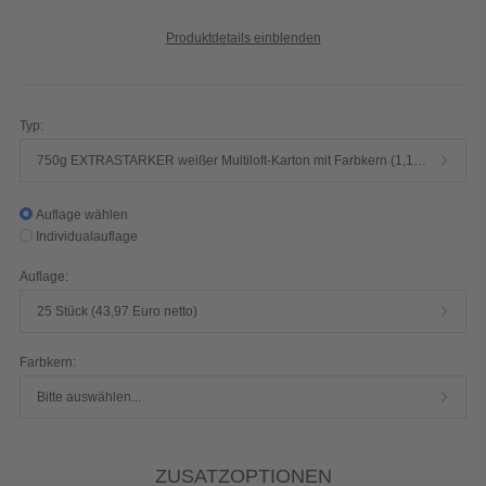
Produktdetails einblenden
Typ:
750g EXTRASTARKER weißer Multiloft-Karton mit Farbkern (1,15mm stark, FSC-zertifiziert, extrarough white ungestrichen)
Auflage wählen
Individualauflage
Auflage:
25 Stück (43,97 Euro netto)
Farbkern:
Bitte auswählen...
ZUSATZOPTIONEN