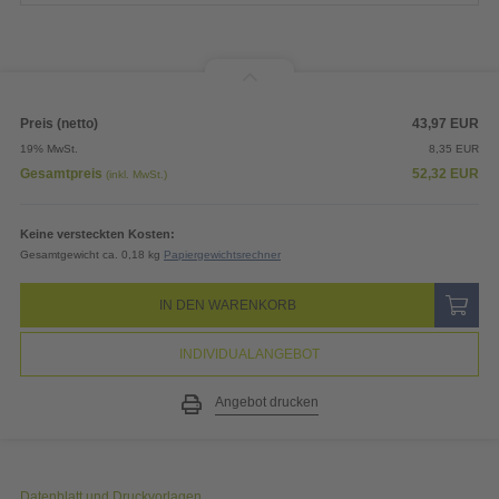
Preis (netto)
43,97
EUR
19% MwSt.
8,35
EUR
Gesamtpreis
52,32
EUR
(inkl. MwSt.)
Keine versteckten Kosten:
Gesamtgewicht ca. 0,18 kg
Papiergewichtsrechner
IN DEN WARENKORB
INDIVIDUALANGEBOT
Angebot drucken
Datenblatt und Druckvorlagen