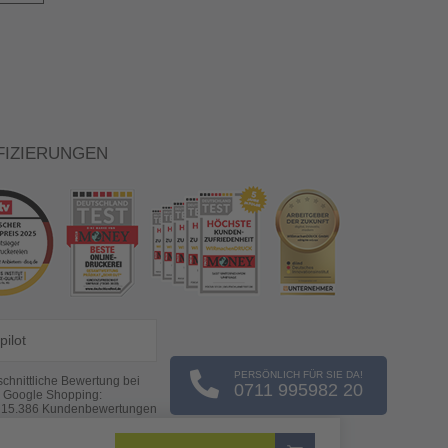
FIZIERUNGEN
pilot
PERSÖNLICH FÜR SIE DA!
chnittliche Bewertung bei
0711 995982 20
Google Shopping:
s
15.386
Kundenbewertungen
(Stand: 06.08.2026)