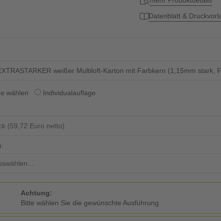
mehr Produktdetails
Datenblatt & Druckvor
XTRASTARKER weißer Multiloft-Karton mit Farbkern (1,15mm stark, FSC-
ge wählen
Individualauflage
n:
Achtung:
Bitte wählen Sie die gewünschte Ausführung