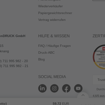
Wiederverkäufer
Papiergewichtsrechner
Vertrag widerrufen
HILFE & WISSEN
ZERTI
enDRUCK GmbH
 15
FAQ / Häufige Fragen
knang
Druck-ABC
Blog
0) 711 995 982 - 20
0) 711 995 982 - 21
SOCIAL MEDIA
Trust
Durchs
4,6/5 au
etto)
59,72
EUR