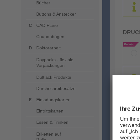
Bücher
Buttons & Anstecker
CAD Pläne
DRUC
Couponbögen
Doktorarbeit
Doypacks - flexible
Verpackungen
Duftlack Produkte
Durchschreibesätze
Einladungskarten
Eintrittskarten
Essen & Trinken
ZUSA
Etiketten auf
Rolle