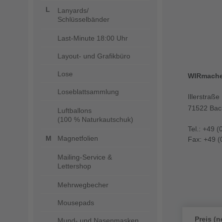
Lanyards/
Schlüsselbänder
Last-Minute 18:00 Uhr
Layout- und Grafikbüro
Lose
WIRmach
Loseblattsammlung
Illerstraße
71522 Bac
Luftballons
(100 % Naturkautschuk)
Tel.: +49 (
Magnetfolien
Fax: +49 (
Mailing-Service &
Lettershop
Mehrwegbecher
Mousepads
Preis (n
Mund- und Nasenmasken