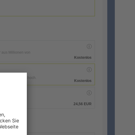
r aus Millionen von
Kostenlos
enen Druckdaten hoch.
Kostenlos
hen.
24,56 EUR