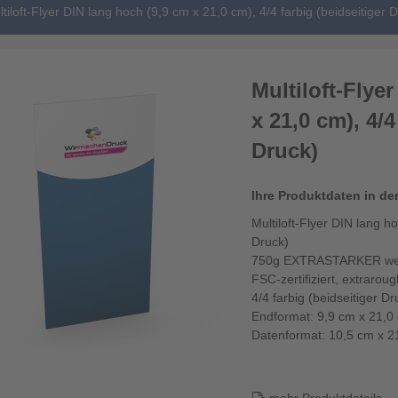
tiloft-Flyer DIN lang hoch (9,9 cm x 21,0 cm), 4/4 farbig (beidseitiger 
Multiloft-Flye
x 21,0 cm), 4/4
Druck)
Ihre Produktdaten in de
Multiloft-Flyer DIN lang h
Druck)
750g EXTRASTARKER weiße
FSC-zertifiziert, extrarou
4/4 farbig (beidseitiger Dr
Endformat: 9,9 cm x 21,0
Datenformat: 10,5 cm x 21