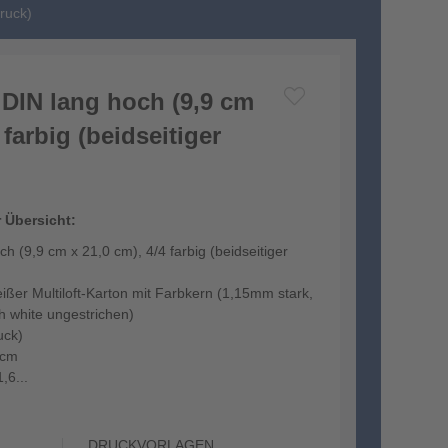
Druck)
r DIN lang hoch (9,9 cm
 farbig (beidseitiger
r Übersicht:
och (9,9 cm x 21,0 cm), 4/4 farbig (beidseitiger
r Multiloft-Karton mit Farbkern (1,15mm stark,
gh white ungestrichen)
uck)
 cm
,6...
DRUCKVORLAGEN