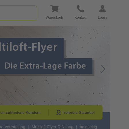
Warenkorb
Kontakt
Login
Go to Next Sli
nen zufriedene Kunden!
Tiefpreis-Garantie!
ne Veredelung
Multiloft-Flyer DIN lang
beidseitig