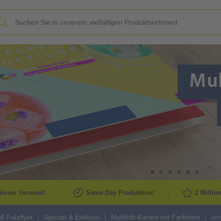
Slide
loser Versand!
Same Day Produktion!
2 Millio
 & Falzflyer
Spezial & Exklusiv
Multiloft-Karten mit Farbkern
oh