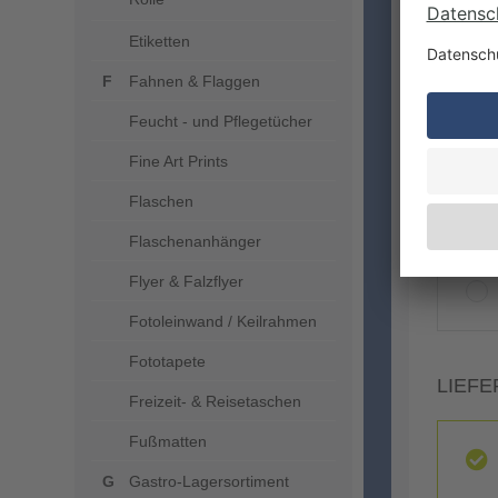
Etiketten
Fahnen & Flaggen
Feucht - und Pflegetücher
Fine Art Prints
Flaschen
VERA
Flaschenanhänger
Flyer & Falzflyer
Fotoleinwand / Keilrahmen
Fototapete
LIEFE
Freizeit- & Reisetaschen
Fußmatten
Gastro-Lagersortiment