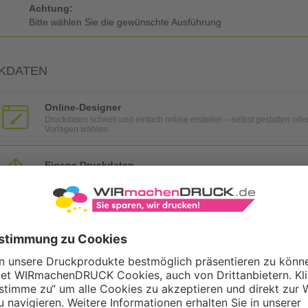
Achtung:
Bitte wählen Sie die gewünschte Ausführung
KDATEN
Online-Designer
Druckdaten schnell und einfach online erstellen – selbst gestalten ode
Vorlagen wählen.
Eigene Druckdaten
Laden Sie im Warenkorb oder nach Abschluss der Bestellung Ihre eig
Gestaltungsservice
Unser Kreativteam gestaltet Druckdaten, Logos etc. nach Ihren Wünsc
TZOPTIONEN