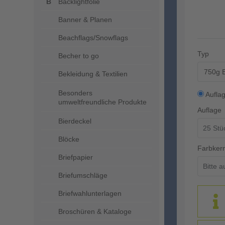
Backlightfolie
Banner & Planen
Beachflags/Snowflags
Typ
Becher to go
750g E
Bekleidung & Textilien
Besonders
Aufla
umweltfreundliche Produkte
Auflage
Bierdeckel
Blöcke
Farbker
Briefpapier
Briefumschläge
Briefwahlunterlagen
Broschüren & Kataloge