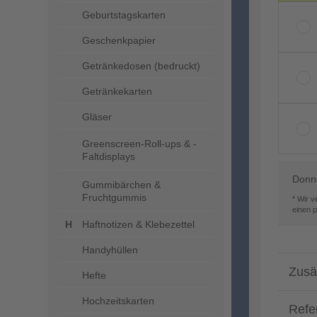
Geburtstagskarten
Geschenkpapier
Getränkedosen (bedruckt)
Getränkekarten
Gläser
Greenscreen-Roll-ups & -
Faltdisplays
Donne
Gummibärchen &
Fruchtgummis
* Wir 
einen 
Haftnotizen & Klebezettel
Handyhüllen
Zusä
Hefte
Hochzeitskarten
Refe