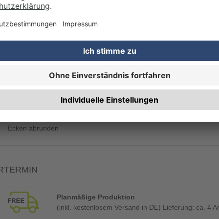
Qualitätskontrolle (von Experten empf.)
Rechnung zusätzlich per Post
RBEITUNG & VEREDELUNG
Ecken abrunden
RTERMIN
Planmäßige Produktion
(inkl. kostenlosem Versand in DE) Lieferung:
ca. 4 A