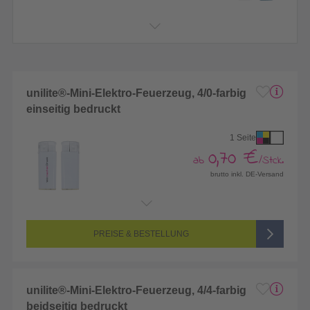
unilite®-Mini-Elektro-Feuerzeug, 4/0-farbig
einseitig bedruckt
1 Seite
0,70 €
ab
/Stck.
brutto inkl. DE-Versand
Endformat:
35 x 13 mm
Seitenanzahl:
1-seitig (Vorderseite bedruckt, Rückseite unbedruckt)
Farbigkeit:
4/0-farbig CMYK (vollfarbig bedruckt)
PREISE & BESTELLUNG
unilite®-Mini-Elektro-Feuerzeug, 4/4-farbig
beidseitig bedruckt