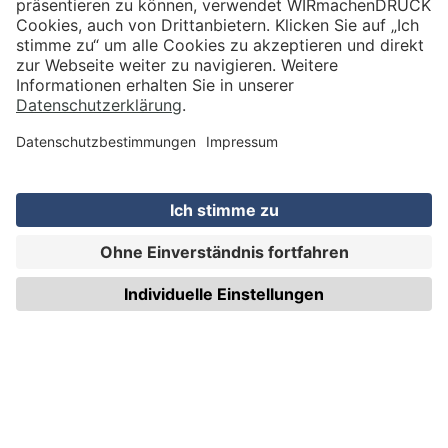
WIRmachenDRUCK GmbH
Illerstraße 15
71522 Backnang
Tel.: +49 (0) 711 995 982 - 20
Fax: +49 (0) 711 995 982 - 21
SOCIAL MEDIA
ZERTIFIZIERUNGEN