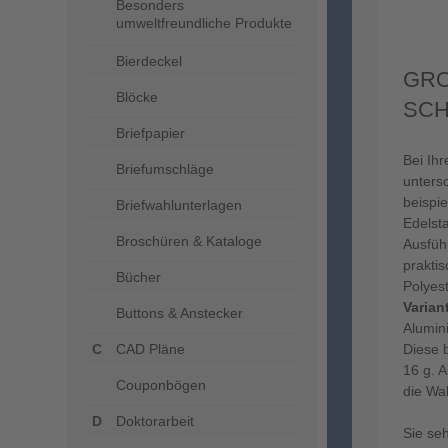
Besonders
umweltfreundliche Produkte
Bierdeckel
GRO
Blöcke
CHL
Briefpapier
Bei Ih
Briefumschläge
unters
beispie
Briefwahlunterlagen
Edelst
Broschüren & Kataloge
Ausfüh
prakti
Bücher
Polyes
Varian
Buttons & Anstecker
Alumini
CAD Pläne
Diese 
16 g. 
Couponbögen
die Wa
Doktorarbeit
Sie se