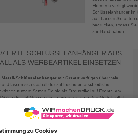
Elemente verlegt werd
Schlüsselanhänger im 
auf! Lassen Sie unters
bedrucken
, sodass Sie
zur Hand haben.
VIERTE SCHLÜSSELANHÄNGER AUS
ALL ALS WERBEARTIKEL EINSETZEN
e
Metall-Schlüsselanhänger mit Gravur
verfügen über viele
e und lassen sich deshalb für zahlreiche unterschiedliche
ktionen nutzen: Setzen Sie sie als Streuartikel auf Events, am
f Sale oder auf Messen ein – dank unserer großen Modellvielfalt
Sie mit Sicherheit den Metall-Schlüsselanhänger mit Gravur, der
l zu Ihrer Zielgruppe oder dem Anlass passt. Außerdem können
 Mitglieder Ihres Vereins mit individuellen Schlüsselanhängern
ten oder die Anhänger an Ihre Belegschaft verteilen. Setzen Sie
-Schlüsselanhänger mit persönlicher Gravur in Ihrem
ehmen ein, um damit unterschiedliche Schlüssel oder