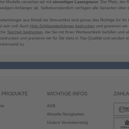
che Modelle versehen wir mit
einseitiger Lasergravur
. Der Platz, der 
eiligen Anhänger ab. Selbstverständlich verfügen alle Varianten über 
selanhänger aus Metall als Streuartikel sind genau das Richtige für I
l sein soll: Auch
Holz-Schlüsselanhänger bedrucken
und gravieren wir
sche
Taschen bedrucken
, die Sie mit Ihren Werbeartikeln befüllen un
 bedrucken und gravieren wir für Sie stets in Top-Qualität und senden 
rdversand zu.
 PRODUKTE
WICHTIGE INFOS
ZAHL
kte
AGB
Aktuelle Neuigkeiten
Unsere Verantwortung