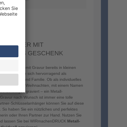
IERTE
NHÄNGER MIT
VUR ALS GESCHENK
sselanhänger mit Gravur bereits in kleinen
sind, eignen sie sich hervorragend als
für Freunde und Familie. Ob als individuelles
tstag
oder zu Weihnachten, mit einem Namen
hzeitstages graviert – ein Metall-
Gravur nach Wunsch ist immer eine tolle
rtner-Schlüsselanhänger können Sie auf diese
. So haben Sie ein nützliches und perfektes
nerin oder Ihren Partner zur Hand. Nutzen Sie
 und lassen Sie bei WIRmachenDRUCK
Metall-