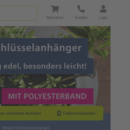
Warenkorb
Kontakt
Login
Go to Next Sli
nen zufriedene Kunden!
Tiefpreis-Garantie!
Metall-Schlüsselanhänger