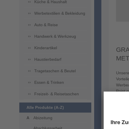
Küche & Haushalt
Werbetextilien & Bekleidung
Auto & Reise
Handwerk & Werkzeug
Kinderartikel
GRA
MET
Haustierbedarf
Tragetaschen & Beutel
Unser
Vorteil
Essen & Trinken
Werbea
Point o
Freizeit- & Reisetaschen
finden 
optima
Alle Produkte (A-Z)
Sie die
ausstat
Abizeitung
Metall
Untern
Abschlussarbeit