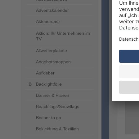
Schlüs
Adventskalender
bedruc
auch w
Aktenordner
Aktion: Ihr Unternehmen im
TV
Allwetterplakate
Angebotsmappen
Aufkleber
Backlightfolie
Banner & Planen
Beachflags/Snowflags
Becher to go
Bekleidung & Textilien