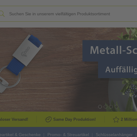
Slide
loser Versand!
Same Day Produktion!
2 Millio
artikel & Geschenke
Promo- & Streuartikel
Schlüsselanhänger