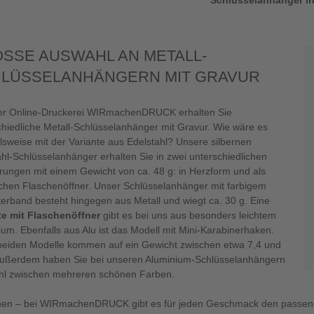
Schlüsselanhänger in
SSE AUSWAHL AN METALL-S
ÜSSELANHÄNGERN MIT GRAVUR
rer Online-Druckerei WIRmachenDRUCK erhalten Sie
chiedliche Metall-Schlüsselanhänger mit Gravur. Wie wäre es
lsweise mit der Variante aus Edelstahl? Unsere silbernen
ahl-Schlüsselanhänger erhalten Sie in zwei unterschiedlichen
rungen mit einem Gewicht von ca. 48 g: in Herzform und als
schen Flaschenöffner. Unser Schlüsselanhänger mit farbigem
terband besteht hingegen aus Metall und wiegt ca. 30 g. Eine
te mit Flaschenöffner
gibt es bei uns aus besonders leichtem
um. Ebenfalls aus Alu ist das Modell mit Mini-Karabinerhaken.
beiden Modelle kommen auf ein Gewicht zwischen etwa 7,4 und
Außerdem haben Sie bei unseren Aluminium-Schlüsselanhängern
hl zwischen mehreren schönen Farben.
hen – bei WIRmachenDRUCK gibt es für jeden Geschmack den passend