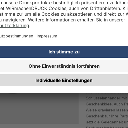
selbunde zu kennzeichnen. Das dazu passende
Schlüsselband
ken
wir ebenfalls mit Ihrem Wunschlogo. Lassen Sie bei uns
eiteren
Promobedarf bedrucken
.
PERSONALIS
SCHLÜSSELA
WUNSCHGRA
Da unsere Metall-Schlü
Stückzahlen erhältlich 
persönliches Geschenk 
Geschenk zum Gebur
oder dem Datum des Hoc
Schlüsselanhänger mit 
Geschenkidee. Auch Pa
Weise gravieren lassen
Geschenk für Ihre Part
jetzt die Gelegenheit