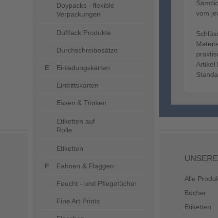
Sämtli
Doypacks - flexible
vom jew
Verpackungen
Duftlack Produkte
Schlüs
Materia
Durchschreibesätze
prakti
Artikel
Einladungskarten
Standa
Eintrittskarten
Essen & Trinken
Etiketten auf
Rolle
Etiketten
UNSERE
Fahnen & Flaggen
Alle Produ
Feucht - und Pflegetücher
Bücher
Fine Art Prints
Etiketten