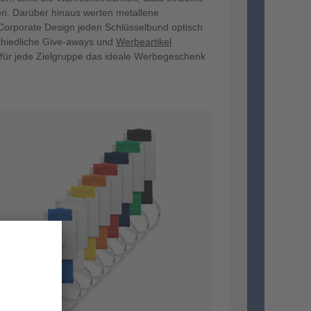
en. Darüber hinaus werten metallene
Corporate Design jeden Schlüsselbund optisch
chiedliche Give-aways und
Werbeartikel
 für jede Zielgruppe das ideale Werbegeschenk