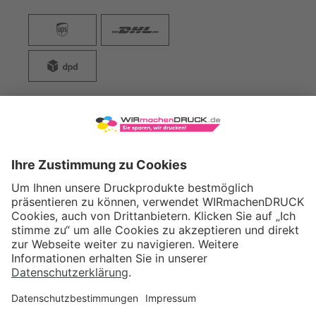
WIRmachenDRUCK GmbH
Illerstraße 15
71522 Backnang
Tel.: +49 (0) 711 995 982 - 20
Fax: +49 (0) 711 995 982 - 21
SOCIAL MEDIA