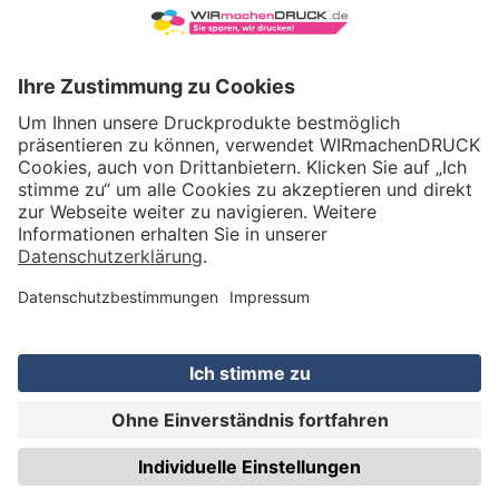
WIRmachenDRUCK GmbH
Illerstraße 15
71522 Backnang
Tel.: +49 (0) 711 995 982 - 20
Fax: +49 (0) 711 995 982 - 21
SOCIAL MEDIA
ZERTIFIZIERUNGEN