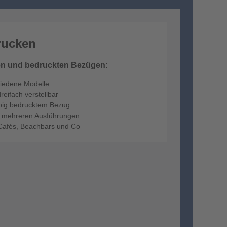
rucken
nen und bedruckten Bezügen:
hiedene Modelle
eifach verstellbar
arbig bedrucktem Bezug
n mehreren Ausführungen
 Cafés, Beachbars und Co