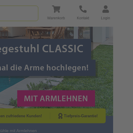
Warenkorb
Kontakt
Login
Go to Next Sli
nen zufriedene Kunden!
Tiefpreis-Garantie!
tühle mit Armlehnen