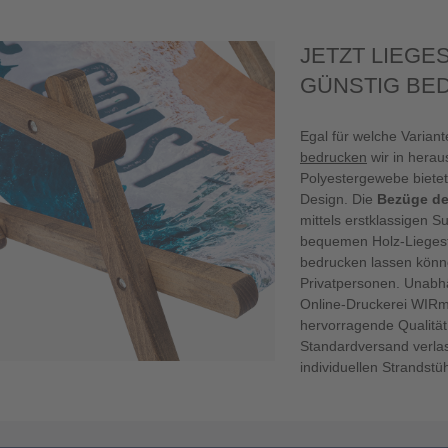
JETZT LIEGE
GÜNSTIG BE
Egal für welche Varian
bedrucken
wir in herau
Polyestergewebe bietet 
Design. Die
Bezüge de
mittels erstklassigen S
bequemen Holz-Liegest
bedrucken lassen könne
Privatpersonen. Unabhä
Online-Druckerei WIR
hervorragende Qualität
Standardversand verlass
individuellen Strandstü