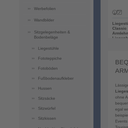
Werbefolien
Wandbilder
Liegest
Classic 
Sitzgelegenheiten &
Armlehn
Bodenbeläge
Liegen
wechsel
Liegestühle
Fototeppiche
BEQ
Fotoböden
ARM
Fußbodenaufkleber
Lässig
Hussen
Lieges
ohne A
Sitzsäcke
bequem
Sitzwürfel
egal wo
beispie
Sitzkissen
Events 
Touris