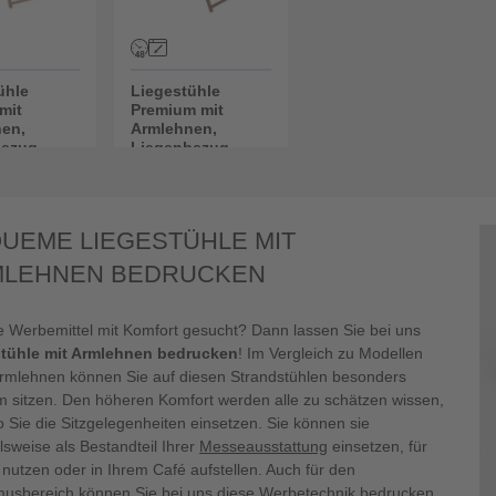
ühle
Liegestühle
mit
Premium mit
en,
Armlehnen,
bezug
Liegenbezug
bar
wechselbar
UEME LIEGESTÜHLE MIT
LEHNEN BEDRUCKEN
e Werbemittel mit Komfort gesucht? Dann lassen Sie bei uns
tühle mit Armlehnen bedrucken
! Im Vergleich zu Modellen
rmlehnen können Sie auf diesen Strandstühlen besonders
 sitzen. Den höheren Komfort werden alle zu schätzen wissen,
 Sie die Sitzgelegenheiten einsetzen. Sie können sie
lsweise als Bestandteil Ihrer
Messeausstattung
einsetzen, für
nutzen oder in Ihrem Café aufstellen. Auch für den
musbereich können Sie bei uns diese
Werbetechnik bedrucken
.