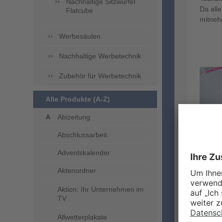
Nachhaltige Sitzwürfel
Da alle
Flatcube
mitneh
Werbesäulen
Nachhaltige Werbetechnik
Zubehör für Werbetechnik
Alle Produkte (A-Z)
Abizeitung
Abschlussarbeit
Adventskalender
Aktenordner
Aktion: Ihr Unternehmen im
TV
Allwetterplakate