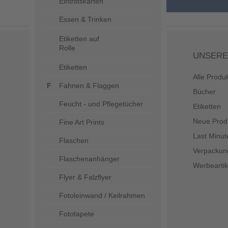
Eintrittskarten
Essen & Trinken
Etiketten auf
Rolle
UNSERE
Etiketten
Alle Produ
Fahnen & Flaggen
Bücher
Feucht - und Pflegetücher
Etiketten
Neue Prod
Fine Art Prints
Last Minut
Flaschen
Verpackun
Flaschenanhänger
Werbeartik
Flyer & Falzflyer
Fotoleinwand / Keilrahmen
Fototapete