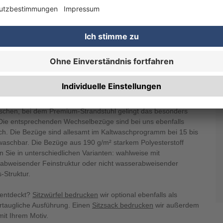
serem erstklassigen
Premium-Liegestuhl mit Armlehnen
n wir auf gebeiztes Buchenholz zurück, sodass diese Modelle
anglebig sind. Diese Variante verfügt zusammengeklappt über ein
n 138 x 60 x 3 cm und wiegt wie die Classic-Version etwa 4,6
 sichtbare Fläche des individuell bedruckten Bezugs misst 97 x
 Bei beiden Liegestühlen mit Armlehnen können Sie die Bezüge
schen, bei dem Premium-Strandstuhl gelingt das besonders
. Die entsprechenden Wechselbezüge sind bei uns ebenfalls
lich. Die Bezüge sind allesamt im Kaltwaschprogramm bei 15 bis
waschbar. Die Bezüge aus 190 g/m² starkem Polyesterstoff
n Sie in unterschiedlichen Varianten: wahlweise mit
abweisender Feinstruktur oder nicht wasserabweisender
-Struktur.
entdeckt?
Sitzwürfel bedrucken
wir optional ebenfalls als
rtaugliche Ausführung. Einen
Sitzsack bedrucken
wir außerdem
mit Ihrem Motiv.