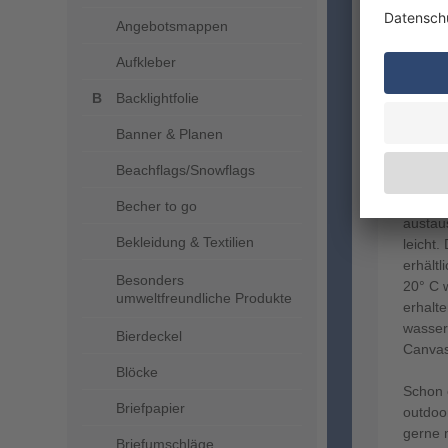
Angebotsmappen
Aufkleber
Bei un
Backlightfolie
greife
Banner & Planen
sehr l
Maß vo
Beachflags/Snowflags
kg. Die
43 cm.
Becher to go
austau
Bekleidung & Textilien
leicht
erhält
Besonders
20° C 
umweltfreundliche Produkte
erhalte
wasser
Bierdeckel
Canvas
Blöcke
Schon 
Briefpapier
outdoo
gerne 
Briefumschläge