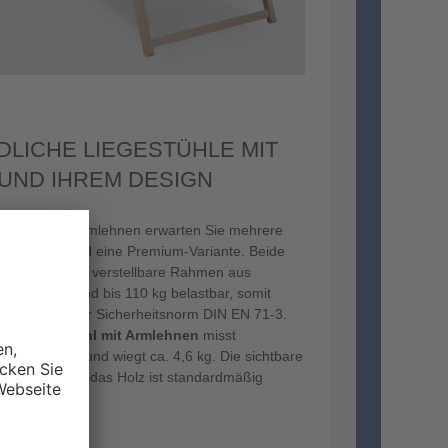
LICHE LIEGESTÜHLE MIT
UND IHREM DESIGN
estühlen mit Armlehnen erwarten Sie mehrere
Ausführung und eine Premium-Variante. Beide
 der dreifach verstellbare Rahmen aus
steht. Sie sind bis 110 kg belastbar, somit
ntsprechen der Sicherheitsnorm DIN EN 71-3.
ic-Liegenstuhl mit Armlehnen
misst
 58 x 3 cm und wiegt ca. 4,6 kg. Die sichtbare
42 cm groß und das Holz ist standardmäßig