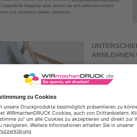
 Liegestühle klappbar sind, lassen sie sich jederzeit einfach
men und woanders wieder platzieren.
UNTERSCHIED
ARMLEHNEN 
Bei unseren Holz-Lieg
Modelle: eine Classic-
haben gemeinsam, dass
robustem Buchenholz be
besonders stabil und e
Der hochwertige
Class
zusammengeklappt 140 x
Liegefläche ist 113 x 
lasiert.