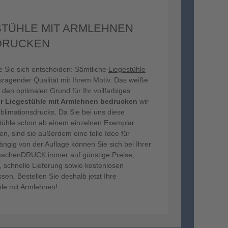
STÜHLE MIT ARMLEHNEN
DRUCKEN
te Sie sich entscheiden: Sämtliche
Liegestühle
sragender Qualität mit Ihrem Motiv. Das weiße
den optimalen Grund für Ihr vollfarbiges
r Liegestühle mit Armlehnen bedrucken
wir
ublimationsdrucks. Da Sie bei uns diese
ühle schon ab einem einzelnen Exemplar
n, sind sie außerdem eine tolle Idee für
ngig von der Auflage können Sie sich bei Ihrer
machenDRUCK immer auf günstige Preise,
, schnelle Lieferung sowie kostenlosen
en. Bestellen Sie deshalb jetzt Ihre
hle mit Armlehnen!