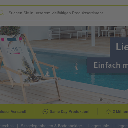
Slide
loser Versand!
Same Day Produktion!
2 Millio
etechnik
Sitzgelegenheiten & Bodenbeläge
Liegestühle
Lieges