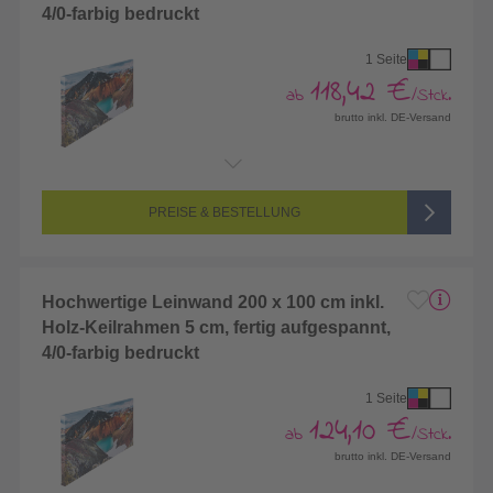
4/0-farbig bedruckt
1 Seite
118,42 €
ab
/Stck.
brutto inkl. DE-Versand
Endformat:
1800 x 900 mm
Seitenanzahl:
1-seitig (Vorderseite bedruckt, Rückseite unbedruckt)
Farbigkeit:
4/0-farbig CMYK (vollfarbig bedruckt)
PREISE & BESTELLUNG
Hochwertige Leinwand 200 x 100 cm inkl.
Holz-Keilrahmen 5 cm, fertig aufgespannt,
4/0-farbig bedruckt
1 Seite
124,10 €
ab
/Stck.
brutto inkl. DE-Versand