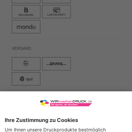
VERSAND
WIRmachenDRUCK GmbH
Illerstraße 15
71522 Backnang
Tel.: +49 (0) 711 995 982 - 20