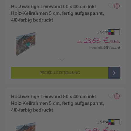
Hochwertige Leinwand 60 x 40 cm inkl.
Holz-Keilrahmen 5 cm, fertig aufgespannt,
4/0-farbig bedruckt
1 Seite
23,63 €
ab
/Stck.
brutto inkl. DE-Versand
Endformat:
600 x 400 mm
Seitenanzahl:
1-seitig (Vorderseite bedruckt, Rückseite unbedruckt)
Farbigkeit:
4/0-farbig CMYK (vollfarbig bedruckt)
PREISE & BESTELLUNG
Hochwertige Leinwand 80 x 40 cm inkl.
Holz-Keilrahmen 5 cm, fertig aufgespannt,
4/0-farbig bedruckt
1 Seite
27,64 €