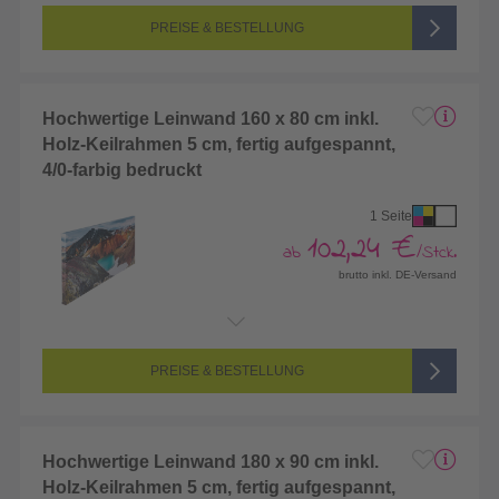
Seitenanzahl:
1-seitig (Vorderseite bedruckt, Rückseite unbedruckt)
Farbigkeit:
4/0-farbig CMYK (vollfarbig bedruckt)
PREISE & BESTELLUNG
Hochwertige Leinwand 160 x 80 cm inkl.
Holz-Keilrahmen 5 cm, fertig aufgespannt,
4/0-farbig bedruckt
1 Seite
102,24 €
ab
/Stck.
brutto inkl. DE-Versand
Endformat:
1600 x 800 mm
Seitenanzahl:
1-seitig (Vorderseite bedruckt, Rückseite unbedruckt)
Farbigkeit:
4/0-farbig CMYK (vollfarbig bedruckt)
PREISE & BESTELLUNG
Hochwertige Leinwand 180 x 90 cm inkl.
Holz-Keilrahmen 5 cm, fertig aufgespannt,