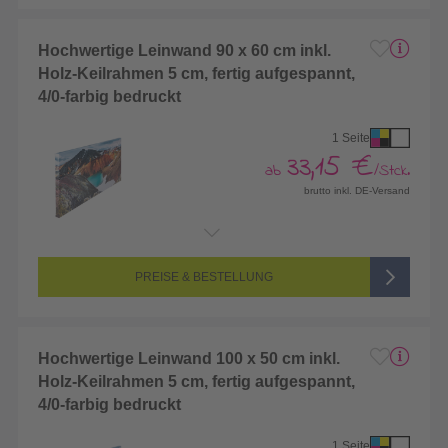
Hochwertige Leinwand 90 x 60 cm inkl.
Holz-Keilrahmen 5 cm, fertig aufgespannt,
4/0-farbig bedruckt
1 Seite
33,15 €
ab
/Stck.
brutto inkl. DE-Versand
Endformat:
900 x 600 mm
Seitenanzahl:
1-seitig (Vorderseite bedruckt, Rückseite unbedruckt)
Farbigkeit:
4/0-farbig CMYK (vollfarbig bedruckt)
PREISE & BESTELLUNG
Hochwertige Leinwand 100 x 50 cm inkl.
Holz-Keilrahmen 5 cm, fertig aufgespannt,
4/0-farbig bedruckt
1 Seite