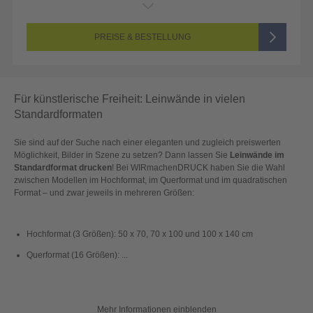
Endformat:
2000 x 1000 mm
Seitenanzahl:
1-seitig (Vorderseite bedruckt, Rückseite unbedruckt)
Farbigkeit:
4/0-farbig CMYK (vollfarbig bedruckt)
PREISE & BESTELLUNG
Für künstlerische Freiheit: Leinwände in vielen
Standardformaten
Sie sind auf der Suche nach einer eleganten und zugleich preiswerten
Möglichkeit, Bilder in Szene zu setzen? Dann lassen Sie
Leinwände im
Standardformat drucken
! Bei WIRmachenDRUCK haben Sie die Wahl
zwischen Modellen im Hochformat, im Querformat und im quadratischen
Format – und zwar jeweils in mehreren Größen:
Hochformat (3 Größen): 50 x 70, 70 x 100 und 100 x 140 cm
Querformat (16 Größen): ...
Mehr Informationen einblenden