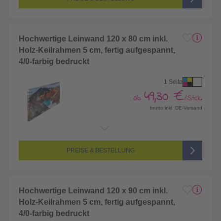
Hochwertige Leinwand 120 x 80 cm inkl.
Holz-Keilrahmen 5 cm, fertig aufgespannt,
4/0-farbig bedruckt
1 Seite
49,30 €
ab
/Stck.
brutto inkl. DE-Versand
Endformat:
1200 x 800 mm
Seitenanzahl:
1-seitig (Vorderseite bedruckt, Rückseite unbedruckt)
Farbigkeit:
4/0-farbig CMYK (vollfarbig bedruckt)
PREISE & BESTELLUNG
Hochwertige Leinwand 120 x 90 cm inkl.
Holz-Keilrahmen 5 cm, fertig aufgespannt,
4/0-farbig bedruckt