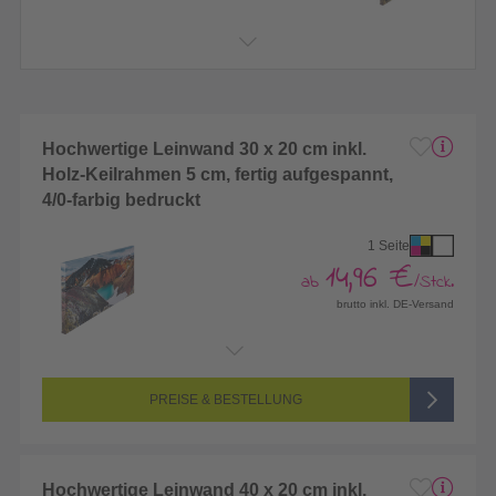
Hochwertige Leinwand 30 x 20 cm inkl.
Holz-Keilrahmen 5 cm, fertig aufgespannt,
4/0-farbig bedruckt
1 Seite
14,96 €
ab
/Stck.
brutto inkl. DE-Versand
Endformat:
300 x 200 mm
Seitenanzahl:
1-seitig (Vorderseite bedruckt, Rückseite unbedruckt)
Farbigkeit:
4/0-farbig CMYK (vollfarbig bedruckt)
PREISE & BESTELLUNG
Hochwertige Leinwand 40 x 20 cm inkl.