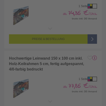
1 Seite
74,36 €
ab
/Stck.
brutto inkl. DE-Versand
Endformat:
1200 x 900 mm
Seitenanzahl:
1-seitig (Vorderseite bedruckt, Rückseite unbedruckt)
Farbigkeit:
4/0-farbig CMYK (vollfarbig bedruckt)
PREISE & BESTELLUNG
Hochwertige Leinwand 150 x 100 cm inkl.
Holz-Keilrahmen 5 cm, fertig aufgespannt,
4/0-farbig bedruckt
1 Seite
77,86 €
ab
/Stck.
brutto inkl. DE-Versand
Endformat:
1500 x 1000 mm