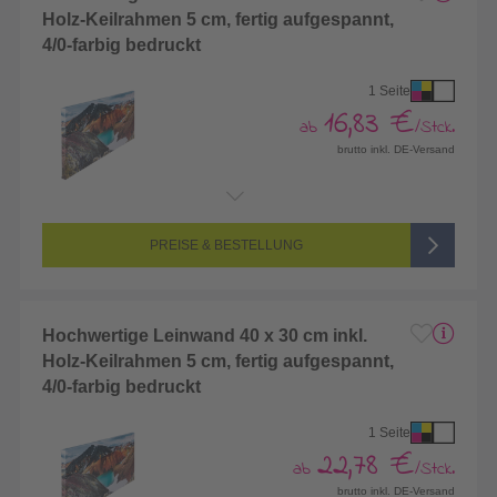
Holz-Keilrahmen 5 cm, fertig aufgespannt,
4/0-farbig bedruckt
1 Seite
16,83 €
ab
/Stck.
brutto inkl. DE-Versand
Endformat:
400 x 200 mm
Seitenanzahl:
1-seitig (Vorderseite bedruckt, Rückseite unbedruckt)
Farbigkeit:
4/0-farbig CMYK (vollfarbig bedruckt)
PREISE & BESTELLUNG
Hochwertige Leinwand 40 x 30 cm inkl.
Holz-Keilrahmen 5 cm, fertig aufgespannt,
4/0-farbig bedruckt
1 Seite
22,78 €
ab
/Stck.
brutto inkl. DE-Versand