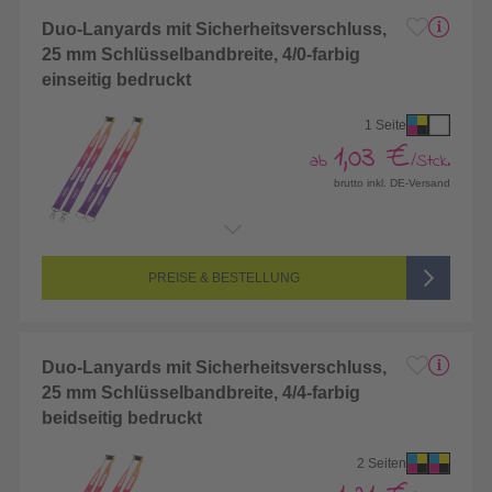
Duo-Lanyards mit Sicherheitsverschluss,
25 mm Schlüsselbandbreite, 4/0-farbig
einseitig bedruckt
1 Seite
1,03 €
ab
/Stck.
brutto inkl. DE-Versand
Endformat:
982 x 25 mm
Seitenanzahl:
1-seitig (Vorderseite bedruckt, Rückseite unbedruckt)
Farbigkeit:
4/0-farbig CMYK (vollfarbig bedruckt)
PREISE & BESTELLUNG
Duo-Lanyards mit Sicherheitsverschluss,
25 mm Schlüsselbandbreite, 4/4-farbig
beidseitig bedruckt
2 Seiten