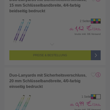
15 mm Schlüsselbandbreite, 4/4-farbig
beidseitig bedruckt
2 Seiten
1,12 €
ab
/Stck.
brutto inkl. DE-Versand
Endformat:
982 x 15 mm
Seitenanzahl:
2-seitig (Vorderseite und Rückseite bedruckt)
Farbigkeit:
4/4-farbig CMYK (vollfarbig bedruckt)
PREISE & BESTELLUNG
Duo-Lanyards mit Sicherheitsverschluss,
20 mm Schlüsselbandbreite, 4/0-farbig
einseitig bedruckt
1 Seite
0,99 €
ab
/Stck.
brutto inkl. DE-Versand