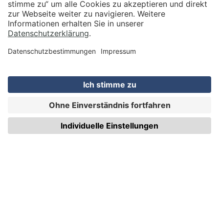
VERSAND
WIRmachenDRUCK GmbH
Illerstraße 15
71522 Backnang
Tel.: +49 (0) 711 995 982 - 20
Fax: +49 (0) 711 995 982 - 21
SOCIAL MEDIA