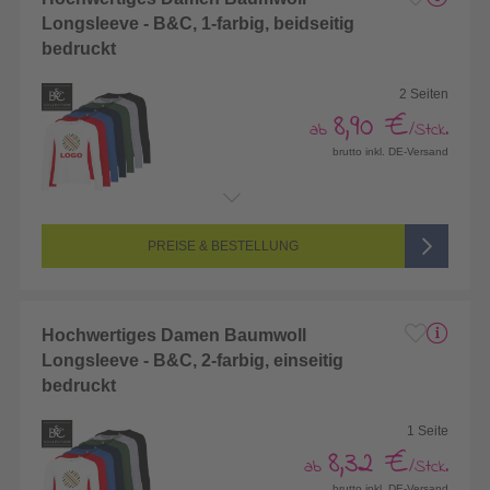
Longsleeve - B&C, 1-farbig, beidseitig
bedruckt
2 Seiten
8,90 €
ab
/Stck.
brutto inkl. DE-Versand
Endformat:
260 x 420 mm
Seitenanzahl:
2-seitig (Vorderseite und Rückseite bedruckt)
Farbigkeit:
1/1-farbig (1 Sonderfarbe)
PREISE & BESTELLUNG
Hochwertiges Damen Baumwoll
Longsleeve - B&C, 2-farbig, einseitig
bedruckt
1 Seite
8,32 €
ab
/Stck.
brutto inkl. DE-Versand