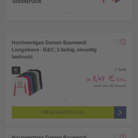
Siebdruck
Hochwertiges Damen Baumwoll
Longsleeve - B&C, 1-farbig, einseitig
bedruckt
1 Seite
8,47 €
ab
/Stck.
brutto inkl. DE-Versand
Endformat:
260 x 420 mm
Seitenanzahl:
1-seitig (Vorderseite bedruckt, Rückseite unbedruckt)
Farbigkeit:
1/0-farbig (1 Sonderfarbe)
PREISE & BESTELLUNG
Hochwertiges Damen Baumwoll