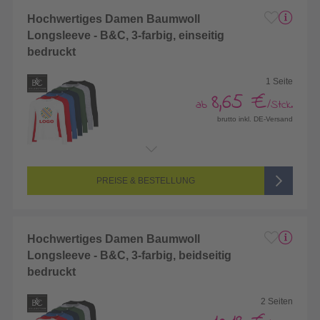
Hochwertiges Damen Baumwoll
Longsleeve - B&C, 3-farbig, einseitig
bedruckt
1 Seite
8,65 €
ab
/Stck.
brutto inkl. DE-Versand
Endformat:
260 x 420 mm
Seitenanzahl:
1-seitig (Vorderseite bedruckt, Rückseite unbedruckt)
Farbigkeit:
3/0-farbig (3 Sonderfarben)
PREISE & BESTELLUNG
Hochwertiges Damen Baumwoll
Longsleeve - B&C, 3-farbig, beidseitig
bedruckt
2 Seiten