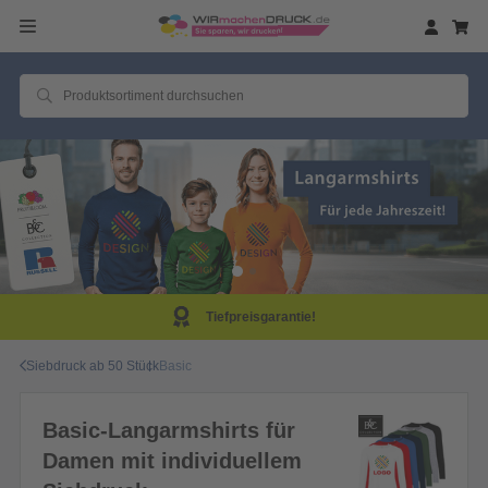
eisgarantie!
Same D
Siebdruck ab 50 Stück
Basic
Basic-Langarmshirts für
Damen mit individuellem