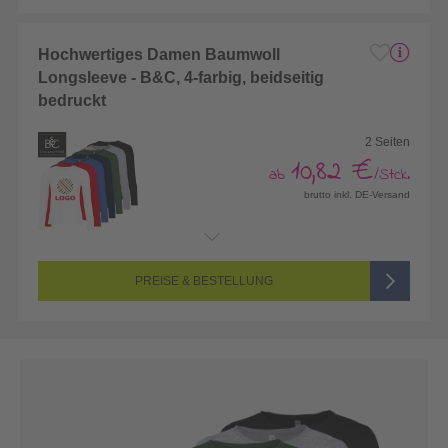
Hochwertiges Damen Baumwoll
Longsleeve - B&C, 4-farbig, beidseitig
bedruckt
2 Seiten
10,82 €
ab
/Stck.
brutto inkl. DE-Versand
Endformat:
260 x 420 mm
Seitenanzahl:
2-seitig (Vorderseite und Rückseite bedruckt)
Farbigkeit:
4/4-farbig (4 Sonderfarben)
PREISE & BESTELLUNG