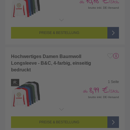
10,18 €
ab
/Stck.
brutto inkl. DE-Versand
Endformat:
260 x 420 mm
Seitenanzahl:
2-seitig (Vorderseite und Rückseite bedruckt)
Farbigkeit:
3/3-farbig (3 Sonderfarben)
PREISE & BESTELLUNG
Hochwertiges Damen Baumwoll
Longsleeve - B&C, 4-farbig, einseitig
bedruckt
1 Seite
8,99 €
ab
/Stck.
brutto inkl. DE-Versand
Endformat:
260 x 420 mm
Seitenanzahl:
1-seitig (Vorderseite bedruckt, Rückseite unbedruckt)
Farbigkeit:
4/0-farbig (4 Sonderfarben)
PREISE & BESTELLUNG