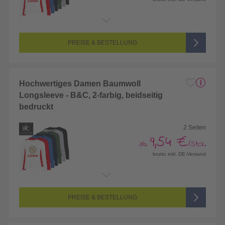
Endformat:
260 x 420 mm
Seitenanzahl:
1-seitig (Vorderseite bedruckt, Rückseite unbedruckt)
Farbigkeit:
2/0-farbig (2 Sonderfarben)
PREISE & BESTELLUNG
Hochwertiges Damen Baumwoll
Longsleeve - B&C, 2-farbig, beidseitig
bedruckt
2 Seiten
9,54 €
ab
/Stck.
brutto inkl. DE-Versand
Endformat:
260 x 420 mm
Seitenanzahl:
2-seitig (Vorderseite und Rückseite bedruckt)
Farbigkeit:
2/2-farbig (2 Sonderfarben)
PREISE & BESTELLUNG