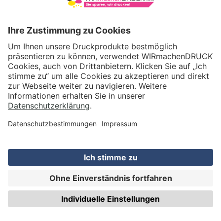
VERSAND
WIRmachenDRUCK GmbH
Illerstraße 15
71522 Backnang