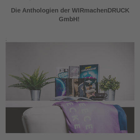
Seit 2013 gibt es nun schon unsere Schreib- und Gestaltungswettbewerbe;
eine Aktion, die uns ganz besonders am Herzen liegt. Denn wir möchten
talentierten Jungautoren, Illustratoren und Fotografen die Chance geben,
Teil eines einzigartigen Buchprojektes zu werden – und sich dabei einen
Namen als Schriftsteller oder Künstler zu machen.