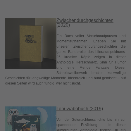
Momentaufnahmen: Erleben Sie mit
unseren Zwischendurchgeschichten die
ganze Bandbreite des Literaturspektrums.
25 kreative Köpfe zeigen in dieser
Anthologie Herzschmerz, Sinn für Humor
und eine Menge Fantasie. Dieser
Schreibwettbewerb brachte kurzweilige
Geschichten für langweilige Momente. Ideenreich und bunt gemischt – auf
diesen Seiten wird auch fündig, wer nicht sucht.
Tohuwabobuch (2019)
Von der Gutenachtgeschichte bis hin zur
spannenden Erzählung – in dieser
kunterbunten Anthologie findest Du ein
ganzes Tohuwabohu an Kurz- und
Bildergeschichten! Mal lustig, mal
spannend, manchmal sogar ein wenig
traurig: Hier ist für jeden kleinen Leser und
Zuhörer etwas dabei! Lass Dich von den
Geschichten begeistern, die wir bei
unserem Schreibwettbewerb für dieses Büchlein herausgesucht haben.