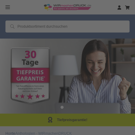
Same Day Produktion!
Home
Anthologien - WIRmachenDRUCK
Die Anthologien der WIRmachenDRUCK
GmbH!
;