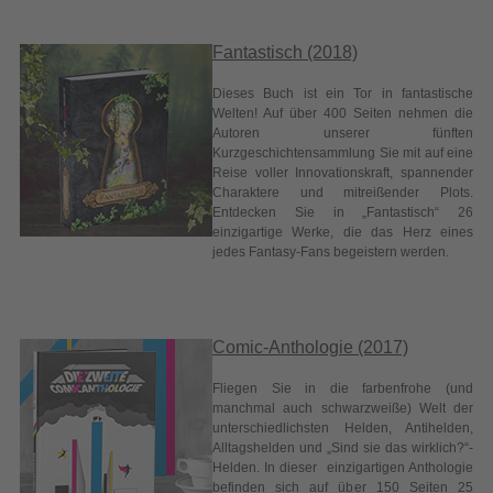
Kurzgeschichtensammlung Sie mit auf eine
Reise voller Innovationskraft, spannender
Charaktere und mitreißender Plots.
Entdecken Sie in „Fantastisch“ 26
einzigartige Werke, die das Herz eines
jedes Fantasy-Fans begeistern werden.
Comic-Anthologie (2017)
Fliegen Sie in die farbenfrohe (und
manchmal auch schwarzweiße) Welt der
unterschiedlichsten Helden, Antihelden,
Alltagshelden und „Sind sie das wirklich?“-
Helden. In dieser einzigartigen Anthologie
befinden sich auf über 150 Seiten 25
sagenhafte Heldencomics, die nur darauf
warten von Ihnen gelesen zu werden.
Heroisch (2017)