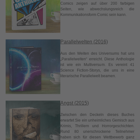
Aus den Weiten des Universums hat uns
„Parallelwelten“ erreicht. Diese Anthologie
ist wie ein Multiversum. Es vereint 41
Science Fiction-Storys, die uns in eine
literarische Parallelwelt beamen.
Angst (2015)
Zwischen den Deckeln dieses Buches
erwartet Sie ein unheimliches Gemisch aus
Krimis, Thrillern und Horrorgeschichten.
Rund 80 unerschrockene Teilnehmer
haben sich für diesen Wettbewerb ganz
dem Spannenden und Grotesken
gewidmet; die 34 besten Beiträge haben es
in unsere zweite
Kurzgeschichtensammlung geschafft.