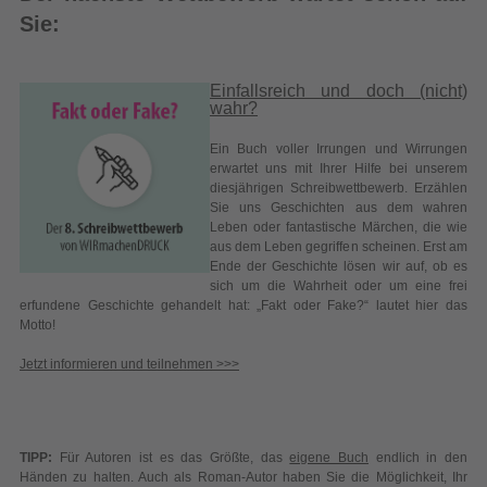
Ein Buch voller Irrungen und Wirrungen
erwartet uns mit Ihrer Hilfe bei unserem
diesjährigen Schreibwettbewerb. Erzählen
Sie uns Geschichten aus dem wahren
Leben oder fantastische Märchen, die wie
aus dem Leben gegriffen scheinen. Erst am
Ende der Geschichte lösen wir auf, ob es
sich um die Wahrheit oder um eine frei
erfundene Geschichte gehandelt hat: „Fakt oder Fake?“ lautet hier das
Motto!
Jetzt informieren und teilnehmen >>>
TIPP:
Für Autoren ist es das Größte, das
eigene Buch
endlich in den
Händen zu halten. Auch als Roman-Autor haben Sie die Möglichkeit, Ihr
Buch im Eigenverlag zu veröffentlichen. Wie das geht, verraten wir Ihnen in
unserem kostenlosen Ratgeber zum Thema
Self Publishing
.