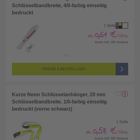
Schlüsselbandbreite, 4/0-farbig einseitig
bedruckt
1 Seite
0,61 €
ab
/Stck.
brutto inkl. DE-Versand
Endformat:
400 x 25 mm
Seitenanzahl:
1-seitig (Vorderseite bedruckt, Rückseite unbedruckt)
Farbigkeit:
4/0-farbig CMYK (vollfarbig bedruckt)
PREISE & BESTELLUNG
Kurze Neon Schlüsselanhänger, 20 mm
Schlüsselbandbreite, 1/0-farbig einseitig
bedruckt (vorne schwarz)
1 Seite
0,58 €
ab
/Stck.
brutto inkl. DE-Versand