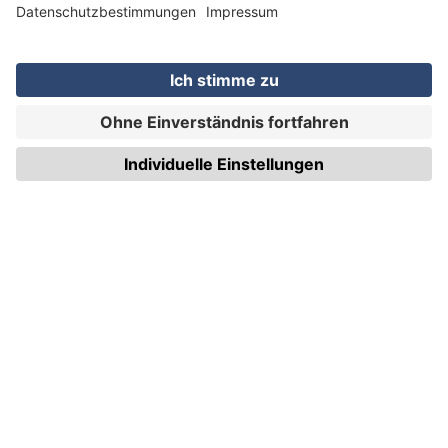
WIRmachenDRUCK GmbH
Illerstraße 15
71522 Backnang
Tel.: +49 (0) 711 995 982 - 20
Fax: +49 (0) 711 995 982 - 21
SOCIAL MEDIA