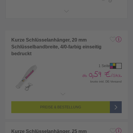
Kurze Schlüsselanhänger, 20 mm
Schlüsselbandbreite, 4/0-farbig einseitig
bedruckt
1 Seite
0,59 €
ab
/Stck.
brutto inkl. DE-Versand
Endformat:
400 x 20 mm
Seitenanzahl:
1-seitig (Vorderseite bedruckt, Rückseite unbedruckt)
Farbigkeit:
4/0-farbig CMYK (vollfarbig bedruckt)
PREISE & BESTELLUNG
Kurze Schlüsselanhänger, 25 mm