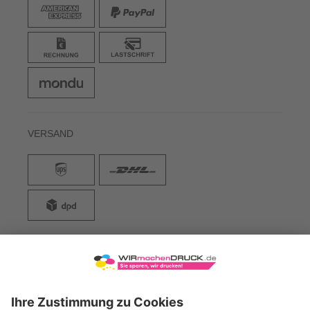
VERSAND
WIRmachenDRUCK GmbH
Illerstraße 15
71522 Backnang