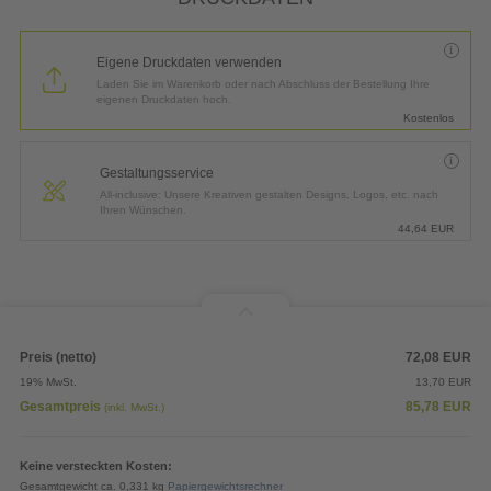
Eigene Druckdaten verwenden
Laden Sie im Warenkorb oder nach Abschluss der Bestellung Ihre
eigenen Druckdaten hoch.
Kostenlos
Gestaltungsservice
All-inclusive: Unsere Kreativen gestalten Designs, Logos, etc. nach
Ihren Wünschen.
44,64
EUR
Preis (netto)
72,08
EUR
19% MwSt.
13,70
EUR
Gesamtpreis
85,78
EUR
(inkl. MwSt.)
Keine versteckten Kosten:
Gesamtgewicht ca. 0,331 kg
Papiergewichtsrechner