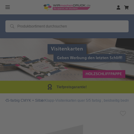
Tiefpreisgarantie!
5-farbig CMYK + Silber
Klapp-Visitenkarten quer 5/5 farbig , beidseitig bedruc