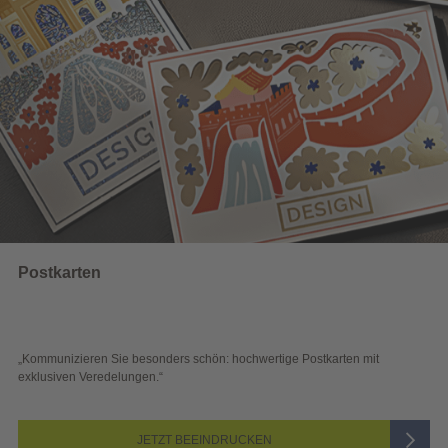
Wahlwerbung
 schön: hochwertige Postkarten mit
„Sichtbar und wirkungsvoll – 
Blick überzeugen.“
 BEEINDRUCKEN
JETZ