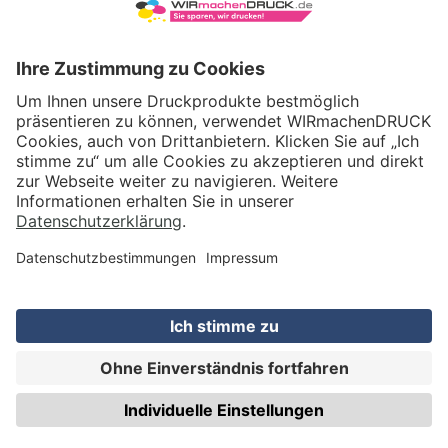
VERSAND
WIRmachenDRUCK GmbH
Illerstraße 15
71522 Backnang
Tel.: +49 (0) 711 995 982 - 20
Fax: +49 (0) 711 995 982 - 21