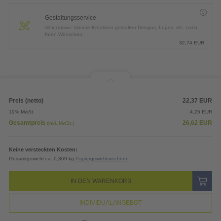
Gestaltungsservice
All-inclusive: Unsere Kreativen gestalten Designs, Logos, etc. nach
Ihren Wünschen.
32,74
EUR
Preis (netto)
22,37
EUR
19% MwSt.
4,25
EUR
Gesamtpreis
26,62
EUR
(inkl. MwSt.)
Keine versteckten Kosten:
Gesamtgewicht ca. 0,369 kg
Papiergewichtsrechner
IN DEN WARENKORB
INDIVIDUALANGEBOT