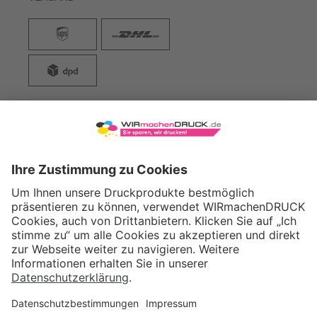
WIRmachenDRUCK GmbH
Illerstraße 15
71522 Backnang
Tel.: +49 (0) 711 995 982 - 20
Fax: +49 (0) 711 995 982 - 21
SOCIAL MEDIA