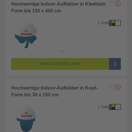
Hochwertige Indoor-Aufkleber in Kleeblatt-
Form bis 150 x 400 cm
1 Seite
Endformat:
1 x 1 cm
Seitenanzahl:
1-seitig (Vorderseite bedruckt, Rückseite unbedruckt)
Farbigkeit:
4/0-farbig CMYK (vollfarbig bedruckt)
PREISE & BESTELLUNG
Hochwertige Indoor-Aufkleber in Kopf-
Form bis 30 x 150 cm
1 Seite