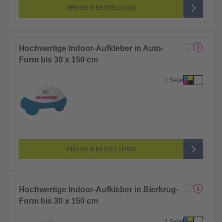
Farbigkeit:
4/0-farbig CMYK (vollfarbig bedruckt)
PREISE & BESTELLUNG
Hochwertige Indoor-Aufkleber in Auto-
Form bis 30 x 150 cm
1 Seite
Endformat:
1 x 1 cm
Seitenanzahl:
1-seitig (Vorderseite bedruckt, Rückseite unbedruckt)
Farbigkeit:
4/0-farbig CMYK (vollfarbig bedruckt)
PREISE & BESTELLUNG
Hochwertige Indoor-Aufkleber in Bierkrug-
Form bis 30 x 150 cm
1 Seite