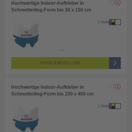
Hochwertige Indoor-Aufkleber in
Schmetterling-Form bis 30 x 150 cm
1 Seite
Endformat:
1 x 1 cm
Seitenanzahl:
1-seitig (Vorderseite bedruckt, Rückseite unbedruckt)
Farbigkeit:
4/0-farbig CMYK (vollfarbig bedruckt)
PREISE & BESTELLUNG
Hochwertige Indoor-Aufkleber in
Schmetterling-Form bis 150 x 400 cm
1 Seite