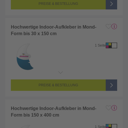
Farbigkeit:
4/0-farbig CMYK (vollfarbig bedruckt)
PREISE & BESTELLUNG
Hochwertige Indoor-Aufkleber in Mond-
Form bis 30 x 150 cm
1 Seite
Endformat:
1 x 1 cm
Seitenanzahl:
1-seitig (Vorderseite bedruckt, Rückseite unbedruckt)
Farbigkeit:
4/0-farbig CMYK (vollfarbig bedruckt)
PREISE & BESTELLUNG
Hochwertige Indoor-Aufkleber in Mond-
Form bis 150 x 400 cm
1 Seite