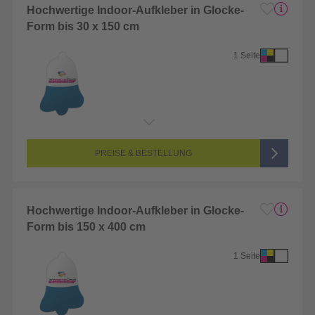
Hochwertige Indoor-Aufkleber in Glocke-
Form bis 30 x 150 cm
1 Seite
Endformat:
1 x 1 cm
Seitenanzahl:
1-seitig (Vorderseite bedruckt, Rückseite unbedruckt)
Farbigkeit:
4/0-farbig CMYK (vollfarbig bedruckt)
PREISE & BESTELLUNG
Hochwertige Indoor-Aufkleber in Glocke-
Form bis 150 x 400 cm
1 Seite