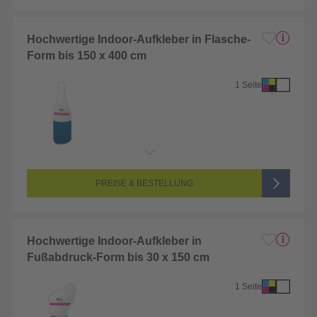
Hochwertige Indoor-Aufkleber in Flasche-
Form bis 150 x 400 cm
1 Seite
Endformat:
1 x 1 cm
Seitenanzahl:
1-seitig (Vorderseite bedruckt, Rückseite unbedruckt)
Farbigkeit:
4/0-farbig CMYK (vollfarbig bedruckt)
PREISE & BESTELLUNG
Hochwertige Indoor-Aufkleber in
Fußabdruck-Form bis 30 x 150 cm
1 Seite