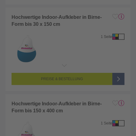
Hochwertige Indoor-Aufkleber in Birne-
Form bis 30 x 150 cm
1 Seite
Endformat:
1 x 1 cm
Seitenanzahl:
1-seitig (Vorderseite bedruckt, Rückseite unbedruckt)
Farbigkeit:
4/0-farbig CMYK (vollfarbig bedruckt)
PREISE & BESTELLUNG
Hochwertige Indoor-Aufkleber in Birne-
Form bis 150 x 400 cm
1 Seite