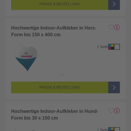
Farbigkeit:
4/0-farbig CMYK (vollfarbig bedruckt)
PREISE & BESTELLUNG
Hochwertige Indoor-Aufkleber in Herz-
Form bis 150 x 400 cm
1 Seite
Endformat:
1 x 1 cm
Seitenanzahl:
1-seitig (Vorderseite bedruckt, Rückseite unbedruckt)
Farbigkeit:
4/0-farbig CMYK (vollfarbig bedruckt)
PREISE & BESTELLUNG
Hochwertige Indoor-Aufkleber in Hund-
Form bis 30 x 150 cm
1 Seite