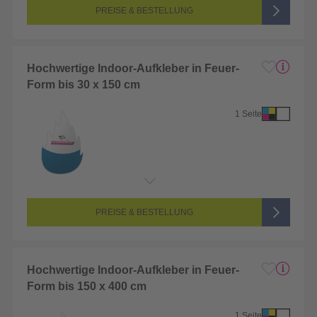
Farbigkeit:
4/0-farbig CMYK (vollfarbig bedruckt)
PREISE & BESTELLUNG
Hochwertige Indoor-Aufkleber in Feuer-
Form bis 30 x 150 cm
1 Seite
Endformat:
1 x 1 cm
Seitenanzahl:
1-seitig (Vorderseite bedruckt, Rückseite unbedruckt)
Farbigkeit:
4/0-farbig CMYK (vollfarbig bedruckt)
PREISE & BESTELLUNG
Hochwertige Indoor-Aufkleber in Feuer-
Form bis 150 x 400 cm
1 Seite