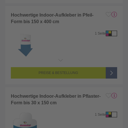
Hochwertige Indoor-Aufkleber in Pfeil-
Form bis 150 x 400 cm
1 Seite
Endformat:
1 x 1 cm
Seitenanzahl:
1-seitig (Vorderseite bedruckt, Rückseite unbedruckt)
Farbigkeit:
4/0-farbig CMYK (vollfarbig bedruckt)
PREISE & BESTELLUNG
Hochwertige Indoor-Aufkleber in Pflaster-
Form bis 30 x 150 cm
1 Seite