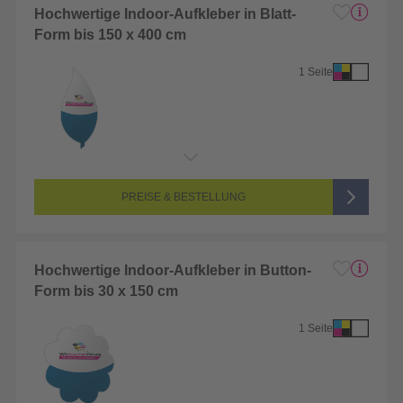
Hochwertige Indoor-Aufkleber in Blatt-
Form bis 150 x 400 cm
1 Seite
Endformat:
1 x 1 cm
Seitenanzahl:
1-seitig (Vorderseite bedruckt, Rückseite unbedruckt)
Farbigkeit:
4/0-farbig CMYK (vollfarbig bedruckt)
PREISE & BESTELLUNG
Hochwertige Indoor-Aufkleber in Button-
Form bis 30 x 150 cm
1 Seite