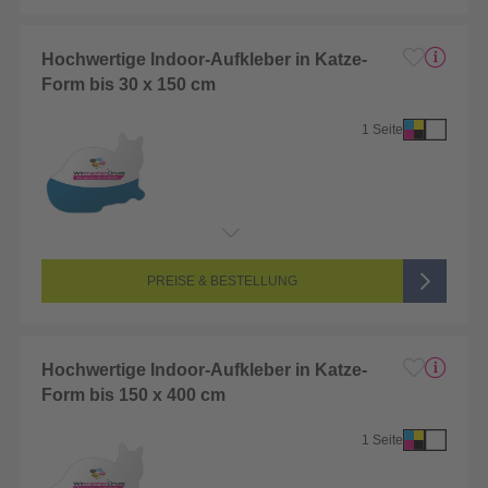
Hochwertige Indoor-Aufkleber in Katze-
Form bis 30 x 150 cm
1 Seite
Endformat:
1 x 1 cm
Seitenanzahl:
1-seitig (Vorderseite bedruckt, Rückseite unbedruckt)
Farbigkeit:
4/0-farbig CMYK (vollfarbig bedruckt)
PREISE & BESTELLUNG
Hochwertige Indoor-Aufkleber in Katze-
Form bis 150 x 400 cm
1 Seite