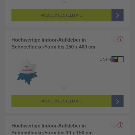
Endformat:
1 x 1 cm
Seitenanzahl:
1-seitig (Vorderseite bedruckt, Rückseite unbedruckt)
Farbigkeit:
4/0-farbig CMYK (vollfarbig bedruckt)
PREISE & BESTELLUNG
Hochwertige Indoor-Aufkleber in
Schneeflocke-Form bis 150 x 400 cm
1 Seite
Endformat:
1 x 1 cm
Seitenanzahl:
1-seitig (Vorderseite bedruckt, Rückseite unbedruckt)
Farbigkeit:
4/0-farbig CMYK (vollfarbig bedruckt)
PREISE & BESTELLUNG
Hochwertige Indoor-Aufkleber in
Schneeflocke-Form bis 30 x 150 cm