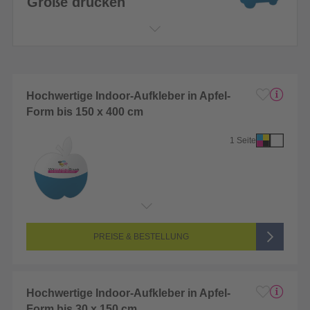
Größe drucken
Hochwertige Indoor-Aufkleber in Apfel-
Form bis 150 x 400 cm
1 Seite
Endformat:
1 x 1 cm
Seitenanzahl:
1-seitig (Vorderseite bedruckt, Rückseite unbedruckt)
Farbigkeit:
4/0-farbig CMYK (vollfarbig bedruckt)
PREISE & BESTELLUNG
Hochwertige Indoor-Aufkleber in Apfel-
Form bis 30 x 150 cm