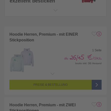
exzellent besticken
Hoodie Herren, Premium - mit EINER
Stickposition
1 Seite
26,45 €
ab
/Stck.
brutto inkl. DE-Versand
Endformat:
100 x 100 mm
Seitenanzahl:
1-seitig (eine Position bestickt)
Farbigkeit:
Mehrfarbig bestickt, mit max.12 Farben bestickt
PREISE & BESTELLUNG
Hoodie Herren, Premium - mit ZWEI
Stickpositionen