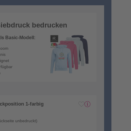
Siebdruck bedrucken
ls Basic-Modell:
 Loom
nis
ignet
rfügbar
n
kposition 1-farbig
ückseite unbedruckt)