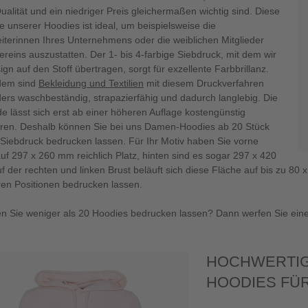
alität und ein niedriger Preis gleichermaßen wichtig sind. Diese
e unserer Hoodies ist ideal, um beispielsweise die
eiterinnen Ihres Unternehmens oder die weiblichen Mitglieder
ereins auszustatten. Der 1- bis 4-farbige Siebdruck, mit dem wir
ign auf den Stoff übertragen, sorgt für exzellente Farbbrillanz.
dem sind
Bekleidung und Textilien
mit diesem Druckverfahren
ers waschbeständig, strapazierfähig und dadurch langlebig. Die
e lässt sich erst ab einer höheren Auflage kostengünstig
ieren. Deshalb können Sie bei uns Damen-Hoodies ab 20 Stück
s Siebdruck bedrucken lassen. Für Ihr Motiv haben Sie vorne
auf 297 x 260 mm reichlich Platz, hinten sind es sogar 297 x 420
f der rechten und linken Brust beläuft sich diese Fläche auf bis zu 8
en Positionen bedrucken lassen.
n Sie weniger als 20 Hoodies bedrucken lassen? Dann werfen Sie einen B
HOCHWERTIG
HOODIES FÜ