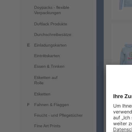
Doypacks - flexible
Verpackungen
Duftlack Produkte
Durchschreibesätze
Einladungskarten
Eintrittskarten
Essen & Trinken
Etiketten auf
Rolle
Etiketten
Fahnen & Flaggen
Feucht - und Pflegetücher
Fine Art Prints