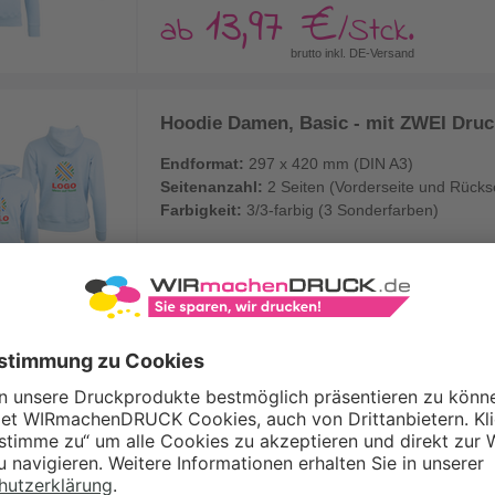
13,97 €
ab
/Stck.
brutto inkl. DE-Versand
Hoodie Damen, Basic - mit ZWEI Druck
Endformat:
297 x 420 mm (DIN A3)
Seitenanzahl:
2 Seiten (Vorderseite und Rücks
Farbigkeit:
3/3-farbig (3 Sonderfarben)
16,29 €
ab
/Stck.
brutto inkl. DE-Versand
Hoodie Damen, Basic - mit EINER Druc
Endformat:
297 x 420 mm (DIN A3)
Seitenanzahl:
1 Seite (Vorderseite bedruckt, R
Farbigkeit:
4/0-farbig (4 Sonderfarben)