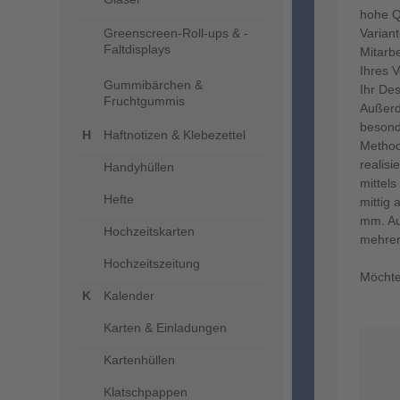
hohe Qu
Greenscreen-Roll-ups & -
Variant
Faltdisplays
Mitarb
Ihres V
Gummibärchen &
Ihr Des
Fruchtgummis
Außer
besond
Haftnotizen & Klebezettel
Method
realis
Handyhüllen
mittel
Hefte
mittig 
mm. Au
Hochzeitskarten
mehrer
Hochzeitszeitung
Möchte
Kalender
Karten & Einladungen
Kartenhüllen
Klatschpappen