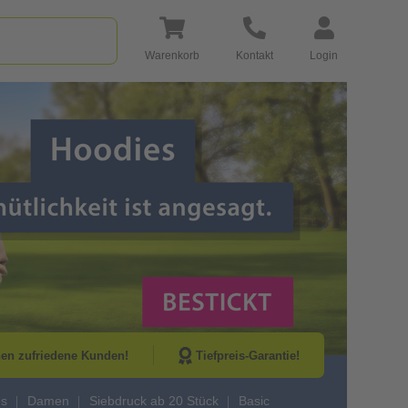
Warenkorb
Kontakt
Login
Go to Next Sli
nen zufriedene Kunden!
Tiefpreis-Garantie!
es
Damen
Siebdruck ab 20 Stück
Basic