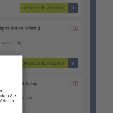
PREISE & BESTELLUNG
positionen 3-farbig
eite bedruckt)
PREISE & BESTELLUNG
kposition 4-farbig
ückseite unbedruckt)