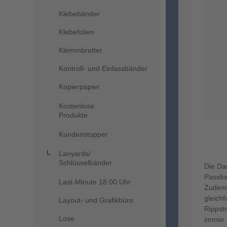
Klebebänder
Klebefolien
Klemmbretter
Kontroll- und Einlassbänder
Kopierpapier
Kostenlose
Produkte
Kundenstopper
Lanyards/
Schlüsselbänder
Die Da
Passfo
Last-Minute 18:00 Uhr
Zudem 
gleich
Layout- und Grafikbüro
Rippst
Lose
immer a