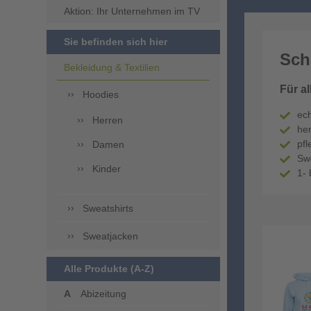
Aktion: Ihr Unternehmen im TV
Sie befinden sich hier
Sch
Bekleidung & Textilien
Für a
Hoodies
ec
Herren
her
pf
Damen
Sw
Kinder
1- 
Sweatshirts
Sweatjacken
Alle Produkte (A-Z)
Abizeitung