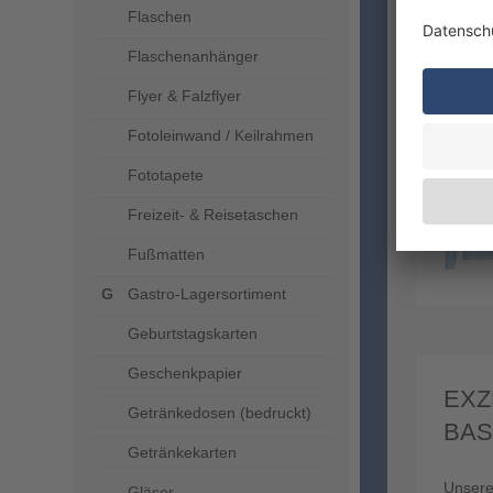
Flaschen
Flaschenanhänger
Flyer & Falzflyer
Fotoleinwand / Keilrahmen
Fototapete
Freizeit- & Reisetaschen
Fußmatten
Gastro-Lagersortiment
Geburtstagskarten
Geschenkpapier
EXZ
Getränkedosen (bedruckt)
BAS
Getränkekarten
Unser
Gläser