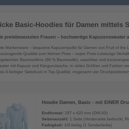
icke Basic-Hoodies für Damen mittels 
lle preisbewussten Frauen – hochwertige Kapuzensweater a
hte Markenware – bequeme Kapuzenpullis für Damen von Fruit of the
ausragende Qualität zum kleinen Preis – super Preis-Leistungs-Verhält
legeleichter Baumwollmix (80 % Baumwolle), waschbar und trocknergee
eater mit Kapuze und Kängurutasche, in vielen Größen und Farben ve
bis 4-farbiger Siebdruck in Top-Qualität, insgesamt vier Druckpositione
Hoodie Damen, Basic - mit EINER Druc
Endformat:
297 x 420 mm (DIN A3)
Seitenanzahl:
1 Seite (Vorderseite bedruckt, R
Farbigkeit:
1/0-farbig (1 Sonderfarbe)