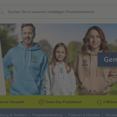
Slide
loser Versand!
Same Day Produktion!
2 Millio
idung & Textilien
Freizeitbekleidung
Pullover & Hoodies
Hoodi