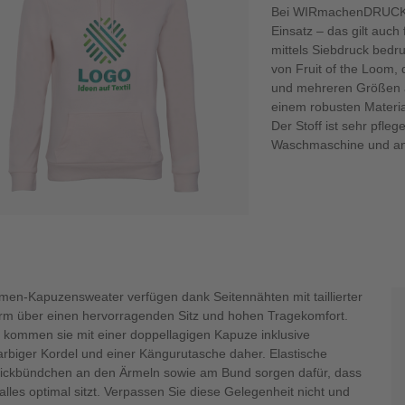
Bei WIRmachenDRUCK 
Einsatz – das gilt auch
mittels Siebdruck bedr
von Fruit of the Loom,
und mehreren Größen a
einem robusten Materi
Der Stoff ist sehr pfleg
Waschmaschine und ans
men-Kapuzensweater verfügen dank Seitennähten mit taillierter
rm über einen hervorragenden Sitz und hohen Tragekomfort.
kommen sie mit einer doppellagigen Kapuze inklusive
farbiger Kordel und einer Kängurutasche daher. Elastische
rickbündchen an den Ärmeln sowie am Bund sorgen dafür, dass
lles optimal sitzt. Verpassen Sie diese Gelegenheit nicht und