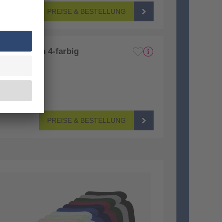
PREISE & BESTELLUNG
positionen 4-farbig
eite bedruckt)
PREISE & BESTELLUNG