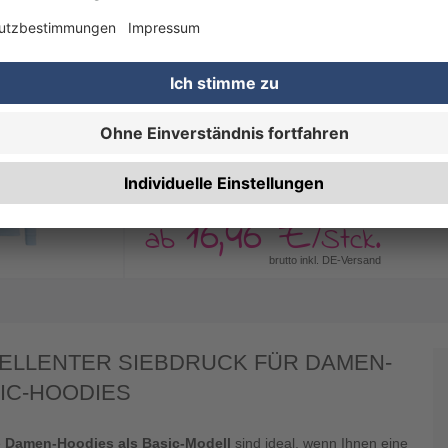
14,05 €
ab
/Stck.
brutto inkl. DE-Versand
Hoodie Damen, Basic - mit ZWEI Druck
Endformat:
297 x 420 mm (DIN A3)
Seitenanzahl:
2 Seiten (Vorderseite und Rücks
Farbigkeit:
4/4-farbig (4 Sonderfarben)
16,46 €
ab
/Stck.
brutto inkl. DE-Versand
ELLENTER SIEBDRUCK FÜR DAMEN-
IC-HOODIES
e
Damen-Hoodies als Basic-Modell
sind ideal, wenn Ihnen eine